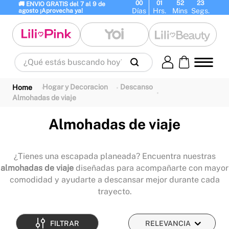
00
01
52
23
🚚 ENVIO GRATIS del 7 al 9 de 
Días
Hrs.
Mins
Segs.
agosto ¡Aprovecha ya!
¿Qué estás buscando hoy?
Términos Más Buscados
Hogar y Decoracion
Descanso
1
.
panty
2
.
brasier
3
.
vestidos baño
Almohadas de viaje
4
.
termo
5
.
splashs
6
.
body
Almohadas de viaje
7
.
perfumes
8
.
maletas
9
.
perfume
10
.
monster inc
¿Tienes una escapada planeada? Encuentra nuestras
almohadas de viaje
diseñadas para acompañarte con mayor
comodidad y ayudarte a descansar mejor durante cada
trayecto.
FILTRAR
RELEVANCIA