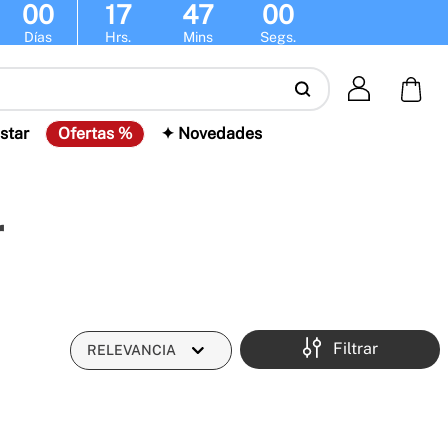
00
17
47
00
Días
Hrs.
Mins
Segs.
star
Ofertas %
✦ Novedades
r
Filtrar
RELEVANCIA