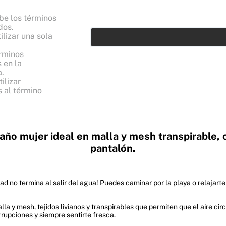
e los términos
dos.
ilizar una sola
érminos
 en la
.
ilizar
 al término
 baño mujer ideal en malla y mesh transpirable,
pantalón.
d no termina al salir del agua! Puedes caminar por la playa o relajart
la y mesh, tejidos livianos y transpirables que permiten que el aire cir
rrupciones y siempre sentirte fresca.