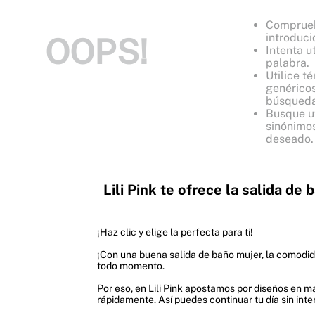
Comprueb
introduci
OOPS!
Intenta ut
palabra.
Utilice t
genéricos
búsqueda
Busque ut
sinónimos
deseado.
Lili Pink te ofrece la salida de
¡Haz clic y elige la perfecta para ti!
¡Con una buena salida de baño mujer, la comodida
todo momento.
Por eso, en Lili Pink apostamos por diseños en mal
rápidamente. Así puedes continuar tu día sin inte