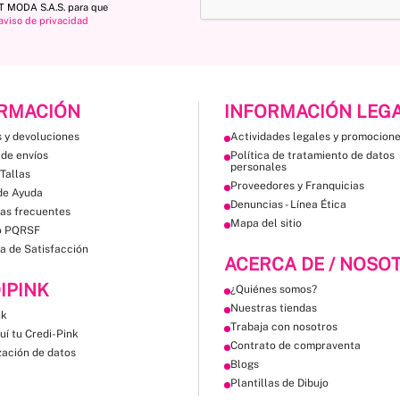
ST MODA S.A.S. para que
aviso de privacidad
RMACIÓN
INFORMACIÓN LEG
 y devoluciones
Actividades legales y promocion
 de envíos
Política de tratamiento de datos
personales
Tallas
Proveedores y Franquicias
de Ayuda
Denuncias - Línea Ética
as frecuentes
Mapa del sitio
o PQRSF
a de Satisfacción
ACERCA DE / NOSO
IPINK
¿Quiénes somos?
Nuestras tiendas
nk
Trabaja con nosotros
uí tu Credi-Pink
Contrato de compraventa
zación de datos
Blogs
Plantillas de Dibujo