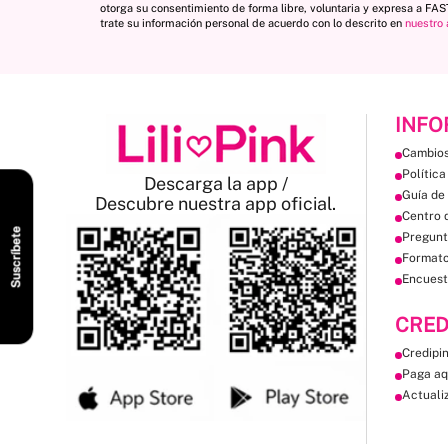
otorga su consentimiento de forma libre, voluntaria y expresa a FA
trate su información personal de acuerdo con lo descrito en
nuestro 
INFO
Cambios
Política
Descarga la app /
Guía de 
Descubre nuestra app oficial.
Centro 
Suscríbete
Pregunt
Format
Encuest
CRED
Credipi
Paga aq
Actuali