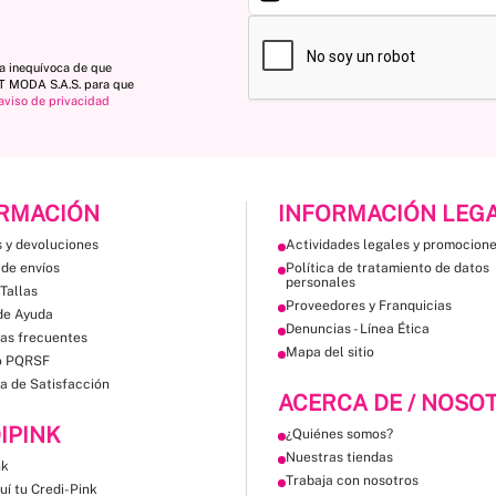
ta inequívoca de que
ST MODA S.A.S. para que
aviso de privacidad
RMACIÓN
INFORMACIÓN LEG
 y devoluciones
Actividades legales y promocion
 de envíos
Política de tratamiento de datos
personales
Tallas
Proveedores y Franquicias
de Ayuda
Denuncias - Línea Ética
as frecuentes
Mapa del sitio
o PQRSF
a de Satisfacción
ACERCA DE / NOSO
IPINK
¿Quiénes somos?
Nuestras tiendas
nk
Trabaja con nosotros
uí tu Credi-Pink