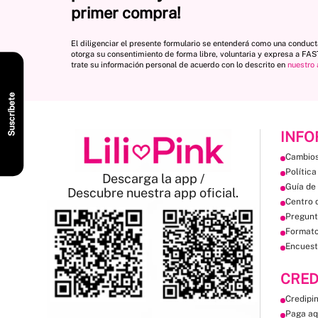
primer compra!
El diligenciar el presente formulario se entenderá como una conduc
otorga su consentimiento de forma libre, voluntaria y expresa a FA
trate su información personal de acuerdo con lo descrito en
nuestro 
Suscríbete
INFO
Cambios
Política
Descarga la app /
Guía de 
Descubre nuestra app oficial.
Centro 
Pregunt
Format
Encuest
CRED
Credipi
Paga aq