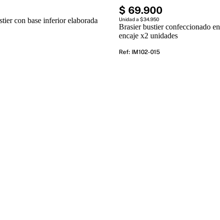
$
69
.
900
stier con base inferior elaborada
Unidad a $34.950
Brasier bustier confeccionado en
encaje x2 unidades
Ref
:
IM102-015