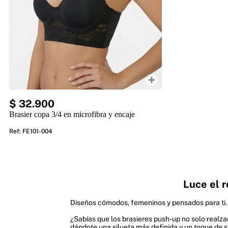
$
32
.
900
Brasier copa 3/4 en microfibra y encaje
Ref
:
FE101-004
Luce el r
Diseños cómodos, femeninos y pensados para ti. ¡
¿Sabías que los brasieres push-up no solo realza
dándote una silueta más definida y un toque de s