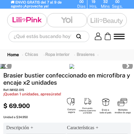
00
19
31
59
🚚 ENVIO GRATIS del 7 al 9 de 
Días
Hrs.
Mins
Segs.
agosto ¡Aprovecha ya!
¿Qué estás buscando hoy?
Términos Más Buscados
1
.
panty
2
.
brasier
3
.
vestidos baño
Chicas
Ropa interior
Brasieres
4
.
termo
5
.
splashs
6
.
body
Brasier bustier confeccionado en microfibra y
7
.
perfumes
8
.
perfume
9
.
termos
encaje x2 unidades
10
.
maletas
Ref
:
IM102-015
¡Quedan
1
unidades, apresúrate!
$
69
.
900
Unidad a $34.950
Descripción
Características