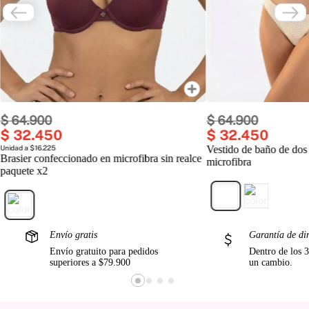
$
64
.
900
$
64
.
900
$
32
.
450
$
32
.
450
Unidad a $16.225
Vestido de baño de dos
Brasier confeccionado en microfibra sin realce
microfibra
paquete x2
Envío gratis
Garantía de di
Envío gratuito para pedidos
Dentro de los 3
superiores a $79.900
un cambio.