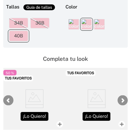
Tallas
Color
34B
36B
40B
Completa tu look
50 %
TUS FAVORITOS
TUS FAVORITOS
¡Lo Quiero!
¡Lo Quiero!