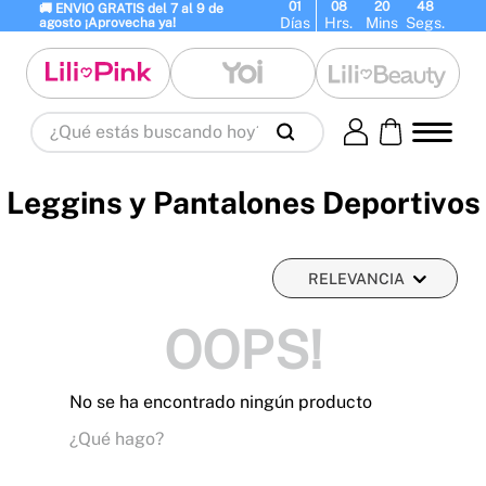
01
08
20
48
🚚 ENVIO GRATIS del 7 al 9 de 
Días
Hrs.
Mins
Segs.
agosto ¡Aprovecha ya!
¿Qué estás buscando hoy?
Términos Más Buscados
1
.
panty
2
.
brasier
3
.
vestidos baño
Leggins y Pantalones Deportivos
4
.
termo
5
.
splashs
6
.
body
7
.
perfumes
8
.
perfume
9
.
termos
RELEVANCIA
10
.
maletas
OOPS!
No se ha encontrado ningún producto
¿Qué hago?