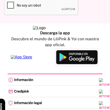
Descarga la app
Descubre el mundo de LiliPink & Yoi con nuestra
app oficial.
Información
Cambios y devoluciones
Política de envíos
Credipink
Guía de Tallas
Credipink
Centro de Ayuda
Paga aquí tu Credi-Pink
Información legal
Preguntas frecuentes
Actualización de datos
Actividades legales y promociones