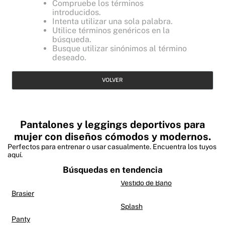
Compruebe los términos
introducidos.
Intenta utilizar una sola palabra.
Utilice términos genéricos en la
búsqueda.
Busque utilizar sinónimos al término
deseado.
VOLVER
Pantalones y leggings deportivos para
mujer con diseños cómodos y modernos.
Perfectos para entrenar o usar casualmente. Encuentra los tuyos
aquí.
Búsquedas en tendencia
Vestido de Baño
Brasier
Splash
Panty