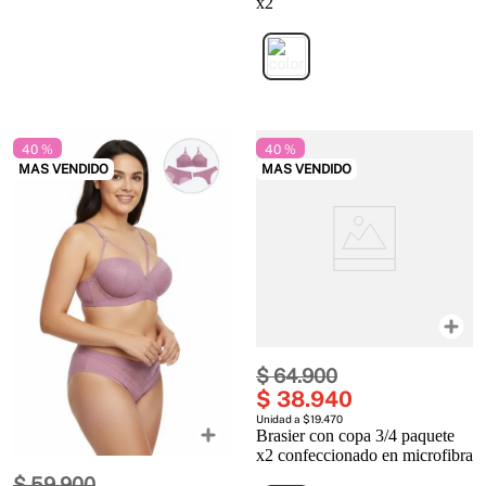
x2
40 %
40 %
MAS VENDIDO
MAS VENDIDO
$
64
.
900
$
38
.
940
Unidad a $19.470
Brasier con copa 3/4 paquete
x2 confeccionado en microfibra
$
59
.
900