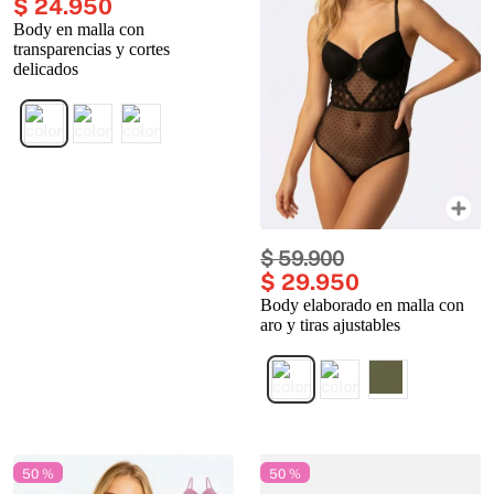
$
24
.
950
Body en malla con
transparencias y cortes
delicados
$
59
.
900
$
29
.
950
Body elaborado en malla con
aro y tiras ajustables
50 %
50 %