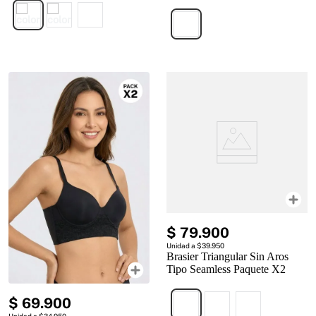
$
79
.
900
Unidad a $39.950
Brasier Triangular Sin Aros
Tipo Seamless Paquete X2
$
69
.
900