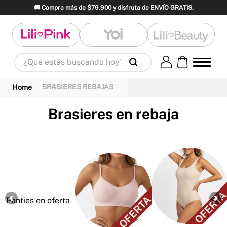
🚚 Compra más de $79.900 y disfruta de ENVÍO GRATIS.
¿Qué estás buscando hoy?
Términos Más Buscados
BRASIERES REBAJAS
1
.
panty
2
.
brasier
3
.
vestidos baño
4
.
termo
5
.
splashs
6
.
body
Brasieres en rebaja
7
.
perfume
8
.
perfumes
9
.
maletas
10
.
termos
Panties en oferta