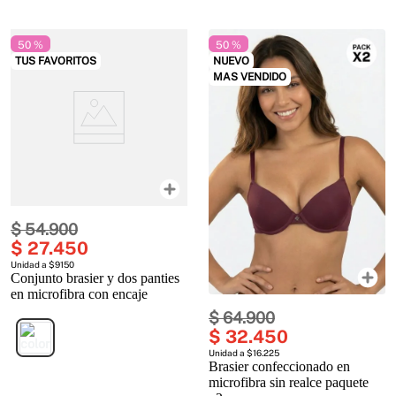
50 %
50 %
TUS FAVORITOS
NUEVO
MAS VENDIDO
$
54
.
900
$
27
.
450
Unidad a $9150
Conjunto brasier y dos panties
en microfibra con encaje
$
64
.
900
$
32
.
450
Unidad a $16.225
Brasier confeccionado en
microfibra sin realce paquete