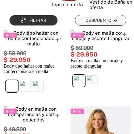
Vestido de Baño en
Tops en oferta
oferta
FILTRAR
DESCUENTO
50 %
50 %
$
59
.
900
$
59
.
900
$
29
.
950
$
29
.
950
Body en malla con encaje y
Body tipo halter con realce
escote triangular
confeccionado en malla
50 %
50 %
$
49
.
900