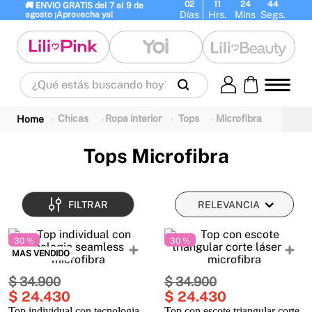
02
11
24
44
🚚 ENVIO GRATIS del 7 al 9 de 
Días
Hrs.
Mins
Segs.
agosto ¡Aprovecha ya!
¿Qué estás buscando hoy?
Términos Más Buscados
Chicas
Ropa interior
Tops
Microfibra
1
.
panty
2
.
brasier
3
.
vestidos baño
4
.
termo
5
.
body
6
.
splashs
Tops Microfibra
7
.
perfumes
8
.
perfume
9
.
maletas
10
.
termos
FILTRAR
RELEVANCIA
30 %
30 %
MAS VENDIDO
$
34
.
900
$
34
.
900
$
24
.
430
$
24
.
430
Top individual con tecnologia
Top con escote triangular corte