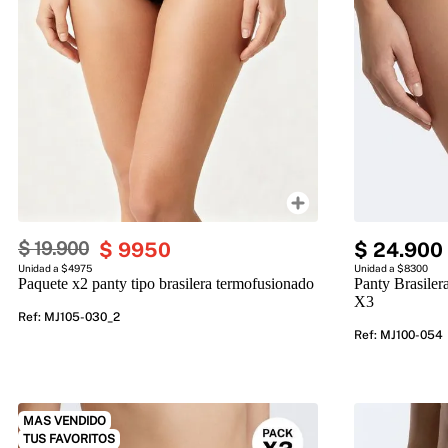
$
19
.
900
$
9950
$
24
.
900
Unidad a $4975
Unidad a $8300
Paquete x2 panty tipo brasilera termofusionado
Panty Brasile
X3
Ref
:
MJ105-030_2
Ref
:
MJ100-054
MAS VENDIDO
TUS FAVORITOS