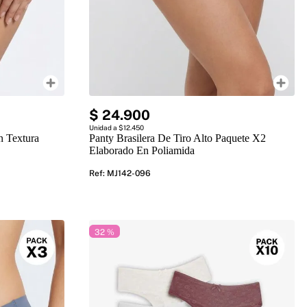
$
24
.
900
Unidad a $12.450
n Textura
Panty Brasilera De Tiro Alto Paquete X2
Elaborado En Poliamida
Ref
:
MJ142-096
32 %