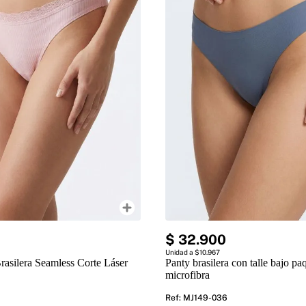
$
32
.
900
Unidad a $10.967
rasilera Seamless Corte Láser
Panty brasilera con talle bajo pa
microfibra
Ref
:
MJ149-036