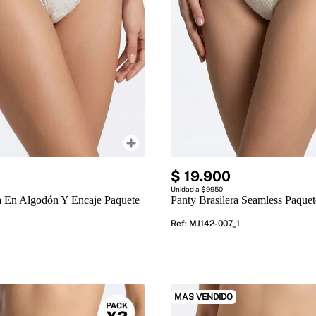
$
19
.
900
Unidad a $9950
ra En Algodón Y Encaje Paquete
Panty Brasilera Seamless Paque
Ref
:
MJ142-007_1
MAS VENDIDO