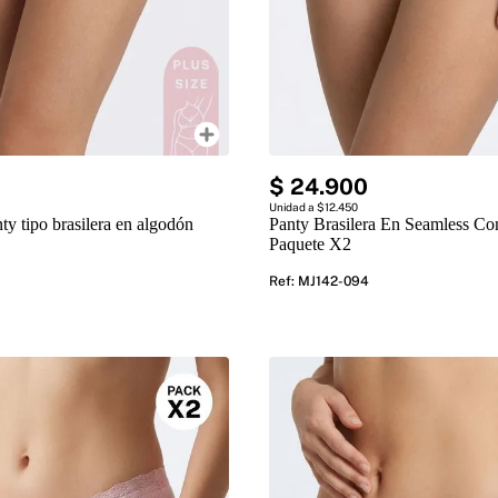
$
24
.
900
Unidad a $12.450
ty tipo brasilera en algodón
Panty Brasilera En Seamless Co
Paquete X2
Ref
:
MJ142-094