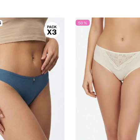
S
50 %