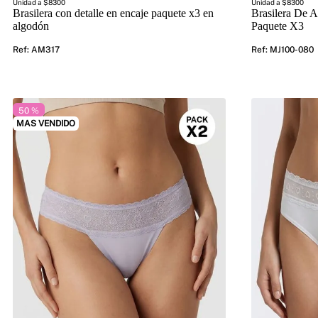
Unidad a $8300
Unidad a $8300
Brasilera con detalle en encaje paquete x3 en
Brasilera De 
algodón
Paquete X3
Ref
:
AM317
Ref
:
MJ100-080
50 %
MAS VENDIDO