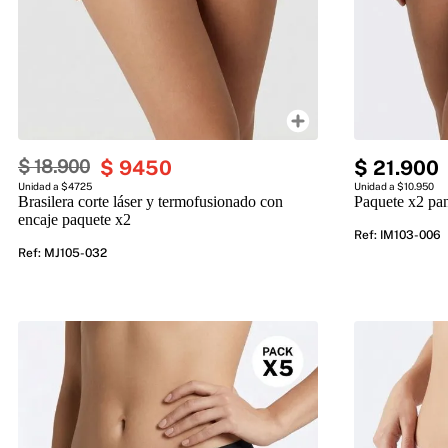
$
18
.
900
$
9450
$
21
.
900
Unidad a $4725
Unidad a $10.950
Brasilera corte láser y termofusionado con
Paquete x2 pan
encaje paquete x2
Ref
:
IM103-006
Ref
:
MJ105-032