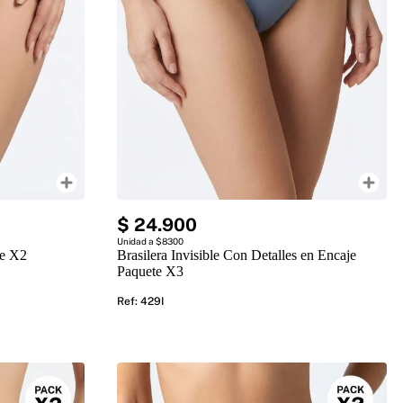
$
24
.
900
Unidad a $8300
te X2
Brasilera Invisible Con Detalles en Encaje
Paquete X3
Ref
:
429I