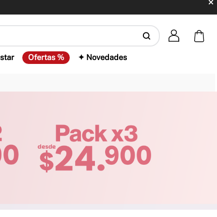
star
Ofertas %
✦ Novedades