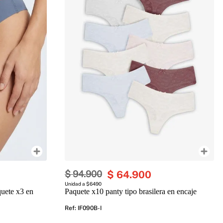
$
94
.
900
$
64
.
900
Unidad a $6490
quete x3 en
Paquete x10 panty tipo brasilera en encaje
Ref
:
IF090B-I