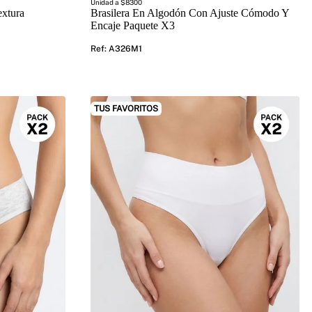
Unidad a $8300
extura
Brasilera En Algodón Con Ajuste Cómodo Y
Encaje Paquete X3
Ref
:
A326M1
TUS FAVORITOS