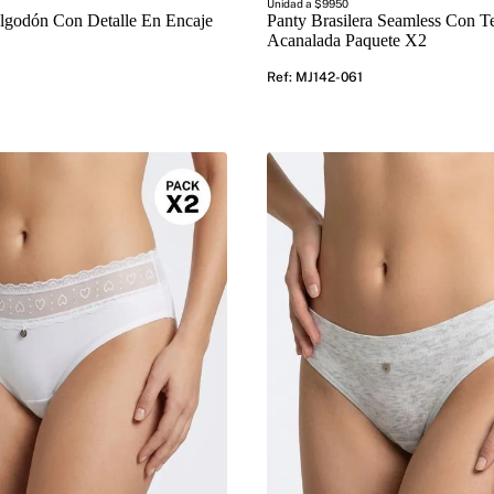
Unidad a $9950
Algodón Con Detalle En Encaje
Panty Brasilera Seamless Con T
Acanalada Paquete X2
Ref
:
MJ142-061