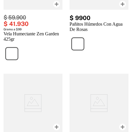
$
59
.
900
$
9900
$
41
.
930
Pañitos Húmedos Con Agua
De Rosas
Gramo a $99
Vela Humectante Zen Garden
425gr