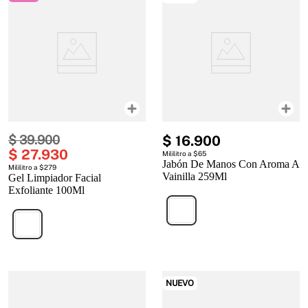
$
39
.
900
$
16
.
900
$
27
.
930
Mililitro a $65
Jabón De Manos Con Aroma A
Mililitro a $279
Vainilla 259Ml
Gel Limpiador Facial
Exfoliante 100Ml
NUEVO