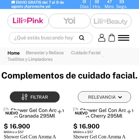
01
02
47
33
🚚 ENVIO GRATIS del 7 al 9 de 
Días
Hrs.
Mins
Segs.
agosto ¡Aprovecha ya!
¿Qué estás buscando hoy?
Términos Más Buscados
Bienestar y Belleza
Cuidado Facial
1
.
panty
2
.
brasier
3
.
vestidos baño
Toallitas y Limpiadores
4
.
termo
5
.
splashs
6
.
body
Complementos de cuidado facial.
7
.
perfumes
8
.
perfume
9
.
termos
10
.
maletas
FILTRAR
RELEVANCIA
NUEVO
NUEVO
$
16
.
900
$
16
.
900
Mililitro a $57
Mililitro a $57
Shower Gel Con Aroma A
Shower Gel Con Aroma A