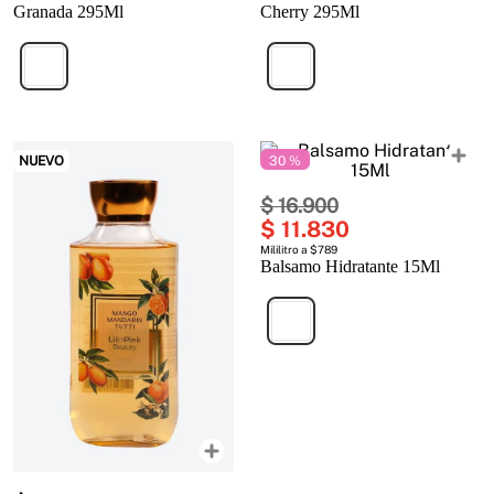
Granada 295Ml
Cherry 295Ml
NUEVO
30 %
$
16
.
900
$
11
.
830
Mililitro a $789
Balsamo Hidratante 15Ml