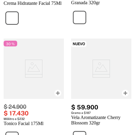
Granada 320gr
Crema Hidratante Facial 75Ml
30 %
NUEVO
$
24
.
900
$
59
.
900
$
17
.
430
Gramo a $187
Vela Aromatizante Cherry
Mililitro a $232
Blossom 320gr
Tonico Facial 175Ml