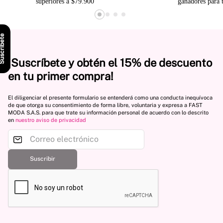
superiores a $79.900
ganadores para 
scríbete
¡Suscríbete y obtén el 15% de descuento
en tu primer compra!
El diligenciar el presente formulario se entenderá como una conducta inequívoca
de que otorga su consentimiento de forma libre, voluntaria y expresa a FAST
MODA S.A.S. para que trate su información personal de acuerdo con lo descrito
en
nuestro aviso de privacidad
Suscribir