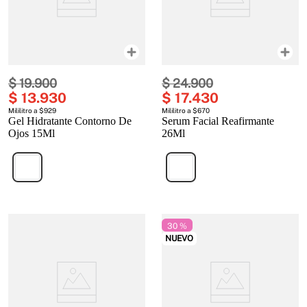
$
19
.
900
$
24
.
900
$
13
.
930
$
17
.
430
Mililitro a $929
Mililitro a $670
Gel Hidratante Contorno De
Serum Facial Reafirmante
Ojos 15Ml
26Ml
30 %
NUEVO