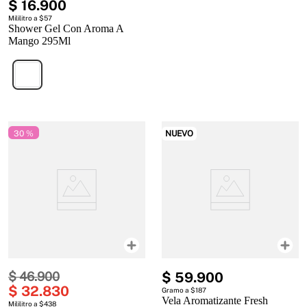
$
16
.
900
Mililitro a $57
Shower Gel Con Aroma A
Mango 295Ml
30 %
NUEVO
$
46
.
900
$
59
.
900
$
32
.
830
Gramo a $187
Vela Aromatizante Fresh
Mililitro a $438