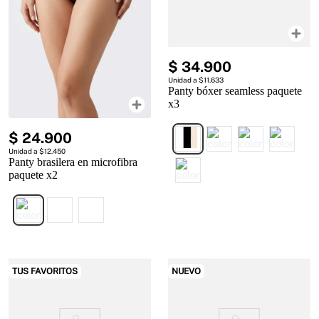
$
34
.
900
Unidad a $11.633
Panty bóxer seamless paquete
x3
$
24
.
900
Unidad a $12.450
Panty brasilera en microfibra
paquete x2
TUS FAVORITOS
NUEVO