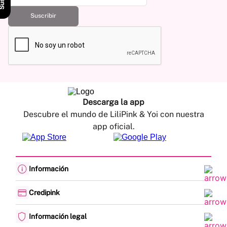
Suscribir
Descarga la app
Descubre el mundo de LiliPink & Yoi con nuestra
app oficial.
Información
Cambios y devoluciones
Política de envíos
Credipink
Guía de Tallas
Credipink
Centro de Ayuda
Paga aquí tu Credi-Pink
Información legal
Preguntas frecuentes
Actualización de datos
Actividades legales y promociones