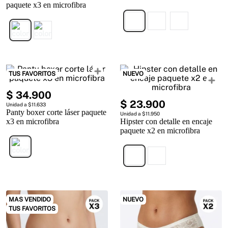
paquete x3 en microfibra
TUS FAVORITOS
NUEVO
$
34
.
900
$
23
.
900
Unidad a $11.633
Panty boxer corte láser paquete
Unidad a $11.950
x3 en microfibra
Hipster con detalle en encaje
paquete x2 en microfibra
MAS VENDIDO
NUEVO
TUS FAVORITOS