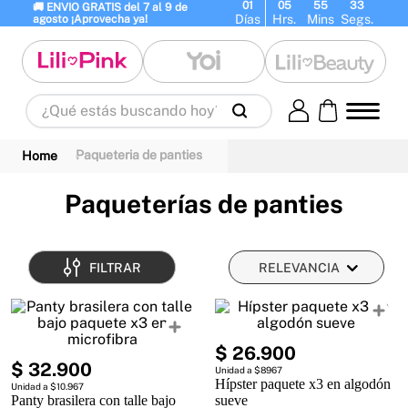
01
05
55
32
🚚 ENVIO GRATIS del 7 al 9 de 
Días
Hrs.
Mins
Segs.
agosto ¡Aprovecha ya!
¿Qué estás buscando hoy?
Términos Más Buscados
Paqueteria de panties
1
.
panty
2
.
brasier
3
.
vestidos baño
4
.
termo
5
.
splashs
6
.
body
Paqueterías de panties
7
.
perfumes
8
.
perfume
9
.
termos
10
.
maletas
FILTRAR
RELEVANCIA
$
26
.
900
$
32
.
900
Unidad a $8967
Hípster paquete x3 en algodón
Unidad a $10.967
Panty brasilera con talle bajo
sueve