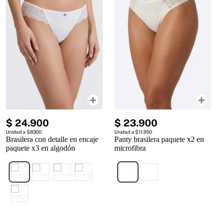
$
24
.
900
$
23
.
900
Unidad a $8300
Unidad a $11.950
Brasilera con detalle en encaje
Panty brasilera paquete x2 en
paquete x3 en algodón
microfibra