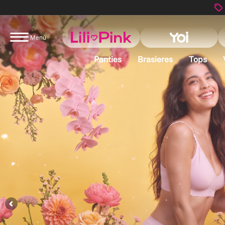
Menú
Panties
Brasieres
Tops