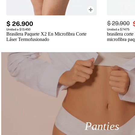
$
26
.
900
$
29
.
900
Unidad a $13.450
Unidad a $7475
Brasilera Paquete X2 En Microfibra Corte
brasilera corte
Láser Termofusionado
microfibra paq
Panties