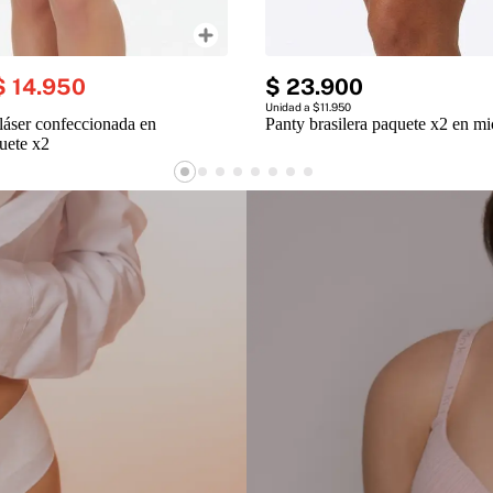
$
14
.
950
$
23
.
900
Unidad a $11.950
 láser confeccionada en
Panty brasilera paquete x2 en mi
uete x2