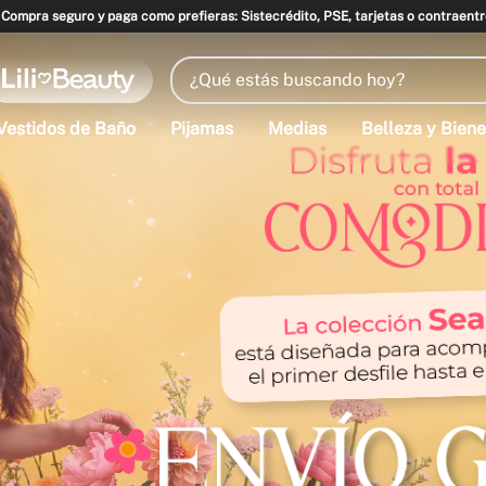
Compra seguro y paga como prefieras: Sistecrédito, PSE, tarjetas o contraentr
¿Qué estás buscando hoy?
Vestidos de Baño
Pijamas
Medias
Belleza y Biene