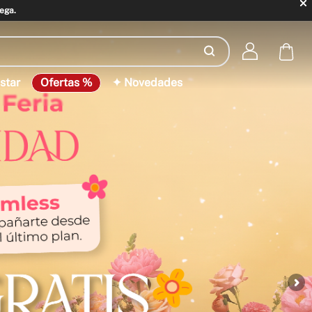
ega.
star
Ofertas %
✦ Novedades