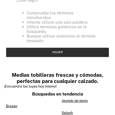
¿Qué hago?
Compruebe los términos
introducidos.
Intenta utilizar una sola palabra.
Utilice términos genéricos en la
búsqueda.
Busque utilizar sinónimos al término
deseado.
VOLVER
Medias tobilleras frescas y cómodas,
perfectas para cualquier calzado.
¡Encuentra las tuyas hoy mismo!
Búsquedas en tendencia
Vestido de Baño
Brasier
Splash