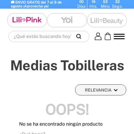
00
19
53
32
🚚 ENVIO GRATIS del 7 al 9 de 
Días
Hrs.
Mins
Segs.
agosto ¡Aprovecha ya!
¿Qué estás buscando hoy?
Términos Más Buscados
1
.
panty
2
.
brasier
3
.
vestidos baño
Medias Tobilleras
4
.
termo
5
.
splashs
6
.
body
7
.
perfumes
8
.
perfume
9
.
termos
10
.
maletas
RELEVANCIA
OOPS!
No se ha encontrado ningún producto