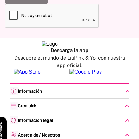
Descarga la app
Descubre el mundo de LiliPink & Yoi con nuestra
app oficial.
Información
Cambios y devoluciones
Política de envíos
Credipink
Guía de Tallas
Credipink
Centro de Ayuda
Paga aquí tu Credi-Pink
Información legal
Preguntas frecuentes
scríbete
Actualización de datos
Actividades legales y promociones
Formato PQRSF
Política de tratamiento de datos personales
Acerca de / Nosotros
Encuesta de Satisfacción