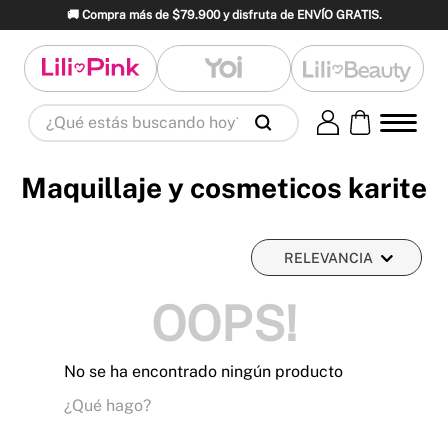
🚚 Compra más de $79.900 y disfruta de ENVÍO GRATIS.
¿Qué estás buscando hoy?
Términos Más Buscados
1
.
panty
2
.
brasier
3
.
vestidos baño
Maquillaje y cosmeticos karite
4
.
termo
5
.
splashs
6
.
body
7
.
perfume
8
.
perfumes
9
.
maletas
RELEVANCIA
10
.
termos
OOPS!
No se ha encontrado ningún producto
¿Qué hago?