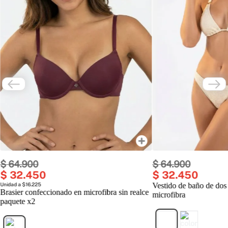
$
64
.
900
$
64
.
900
$
32
.
450
$
32
.
450
Unidad a $16.225
Vestido de baño de dos
Brasier confeccionado en microfibra sin realce
microfibra
paquete x2