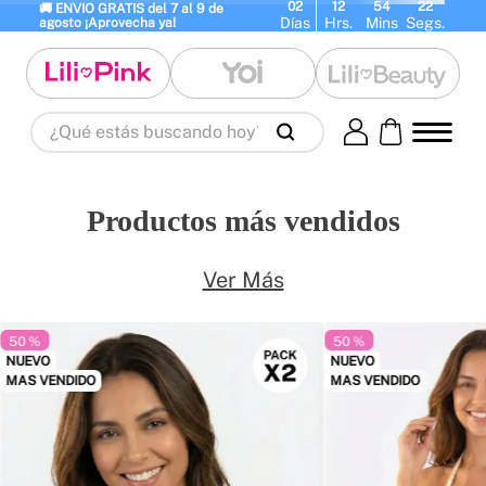
02
12
54
20
🚚 ENVIO GRATIS del 7 al 9 de 
Días
Hrs.
Mins
Segs.
agosto ¡Aprovecha ya!
¿Qué estás buscando hoy?
Términos Más Buscados
1
.
panty
2
.
brasier
3
.
vestidos baño
Productos más vendidos
4
.
termo
5
.
splashs
6
.
body
7
.
perfume
8
.
perfumes
9
.
maletas
Ver Más
10
.
termos
50 %
50 %
NUEVO
NUEVO
MAS VENDIDO
MAS VENDIDO