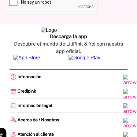
Descarga la app
Descubre el mundo de LiliPink & Yoi con nuestra
app oficial.
Información
Cambios y devoluciones
Política de envíos
Credipink
Guía de Tallas
Credipink
Centro de Ayuda
Paga aquí tu Credi-Pink
Información legal
Preguntas frecuentes
Actualización de datos
Actividades legales y promociones
Formato PQRSF
Política de tratamiento de datos personales
Acerca de / Nosotros
Encuesta de Satisfacción
Denuncias - Línea Ética
¿Quiénes somos?
Mapa del sitio
Nuestras tiendas
Atención al cliente