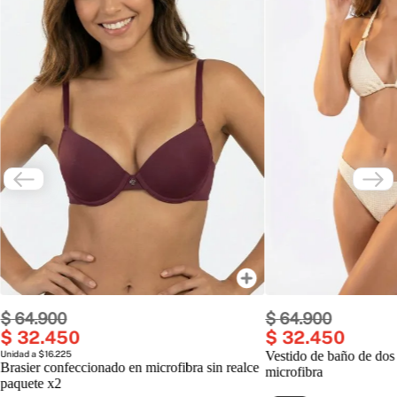
$
64
.
900
$
64
.
900
$
32
.
450
$
32
.
450
Unidad a $16.225
Vestido de baño de dos
Brasier confeccionado en microfibra sin realce
microfibra
paquete x2