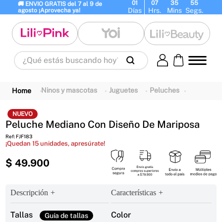
01
07
35
54
🚚 ENVIO GRATIS del 7 al 9 de 
Días
Hrs.
Mins
Segs.
agosto ¡Aprovecha ya!
¿Qué estás buscando hoy?
Términos Más Buscados
1
.
panty
2
.
brasier
3
.
vestidos baño
Ninos y mascotas
Juguetes
Peluches
4
.
termo
5
.
splashs
6
.
body
NUEVO
Peluche Mediano Con Diseño De Mariposa
7
.
perfumes
8
.
perfume
9
.
termos
Ref
:
FJF183
10
.
maletas
¡Quedan
15
unidades, apresúrate!
$
49
.
900
Descripción
Características
Tallas
Color