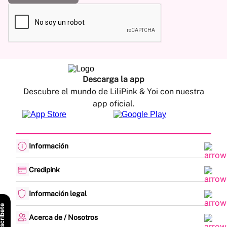
Descarga la app
Descubre el mundo de LiliPink & Yoi con nuestra
app oficial.
Información
Cambios y devoluciones
Política de envíos
Credipink
Guía de Tallas
Credipink
Centro de Ayuda
Paga aquí tu Credi-Pink
Información legal
Preguntas frecuentes
Actualización de datos
Actividades legales y promociones
scríbete
Formato PQRSF
Política de tratamiento de datos personales
Acerca de / Nosotros
Encuesta de Satisfacción
Denuncias - Línea Ética