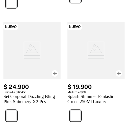
NUEVO
NUEVO
$
24
.
900
$
19
.
900
Unidad a $12.450
Mililitro a $80
Set Corporal Dazzling Bling
Splash Shimmer Fantastic
Pink Shimmery X2 Pcs
Green 250Ml Luxury