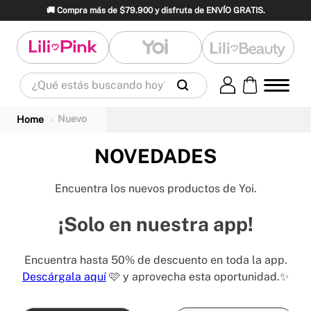
🚚 Compra más de $79.900 y disfruta de ENVÍO GRATIS.
¿Qué estás buscando hoy?
Términos Más Buscados
Nuevo
1
.
panty
2
.
brasier
3
.
vestidos baño
4
.
termo
5
.
splashs
6
.
body
NOVEDADES
7
.
perfumes
8
.
perfume
9
.
maletas
Encuentra los nuevos productos de Yoi.
10
.
termos
¡Solo en nuestra app!
Encuentra hasta 50% de descuento en toda la app.
Descárgala aquí
🩷 y aprovecha esta oportunidad.✨