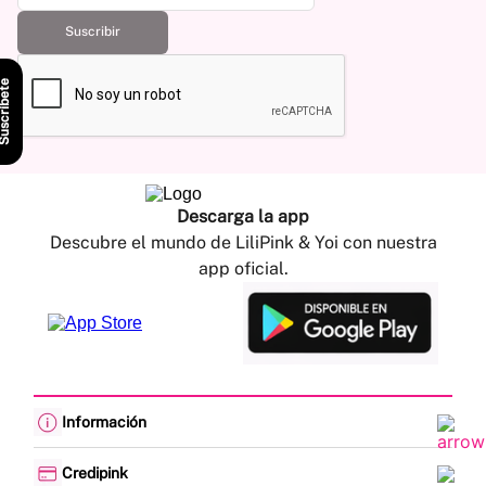
Suscribir
scríbete
Descarga la app
Descubre el mundo de LiliPink & Yoi con nuestra
app oficial.
Información
Cambios y devoluciones
Política de envíos
Credipink