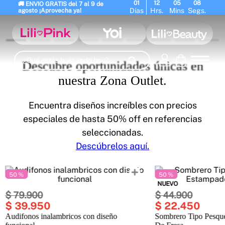
01
12
05
06
🚚 ENVIO GRATIS del 7 al 9 de 
Días
Hrs.
Mins
Segs.
agosto ¡Aprovecha ya!
¿Qué estás buscando hoy?
Descubre oportunidades únicas en
Términos Más Buscados
nuestra Zona Outlet.
1
.
panty
2
.
brasier
3
.
vestidos baño
Encuentra diseños increíbles con precios
4
.
termo
5
.
splashs
6
.
body
especiales de hasta 50% off en referencias
7
.
perfumes
8
.
perfume
9
.
termos
seleccionadas.
10
.
maletas
Descúbrelos aquí.
50 %
50 %
NUEVO
$
79
.
900
$
44
.
900
$
39
.
950
$
22
.
450
Audifonos inalambricos con diseño
Sombrero Tipo Pesqu