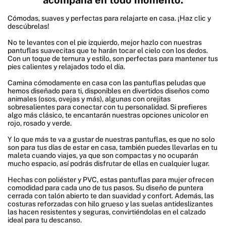
acompaña en todo momento.
Cómodas, suaves y perfectas para relajarte en casa. ¡Haz clic y
descúbrelas!
No te levantes con el pie izquierdo, mejor hazlo con nuestras
pantuflas suavecitas que te harán tocar el cielo con los dedos.
Con un toque de ternura y estilo, son perfectas para mantener tus
pies calientes y relajados todo el día.
Camina cómodamente en casa con las pantuflas peludas que
hemos diseñado para ti, disponibles en divertidos diseños como
animales (osos, ovejas y más), algunas con orejitas
sobresalientes para conectar con tu personalidad. Si prefieres
algo más clásico, te encantarán nuestras opciones unicolor en
rojo, rosado y verde.
Y lo que más te va a gustar de nuestras pantuflas, es que no solo
son para tus días de estar en casa, también puedes llevarlas en tu
maleta cuando viajes, ya que son compactas y no ocuparán
mucho espacio, así podrás disfrutar de ellas en cualquier lugar.
Hechas con poliéster y PVC, estas pantuflas para mujer ofrecen
comodidad para cada uno de tus pasos. Su diseño de puntera
cerrada con talón abierto te dan suavidad y confort. Además, las
costuras reforzadas con hilo grueso y las suelas antideslizantes
las hacen resistentes y seguras, convirtiéndolas en el calzado
ideal para tu descanso.