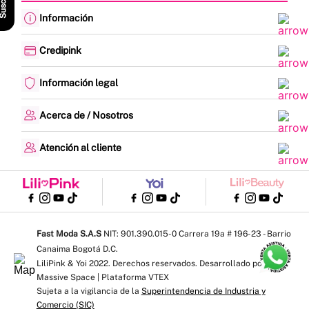
Información
Cambios y devoluciones
Política de envíos
Credipink
Guía de Tallas
Credipink
Centro de Ayuda
Paga aquí tu Credi-Pink
Información legal
Preguntas frecuentes
Actualización de datos
Actividades legales y promociones
Formato PQRSF
Política de tratamiento de datos personales
Acerca de / Nosotros
Encuesta de Satisfacción
Proveedores y Franquicias
¿Quiénes somos?
Denuncias - Línea Ética
Nuestras tiendas
Atención al cliente
Mapa del sitio
Trabaja con nosotros
Lunes a viernes: 8:00 am a 5:00 pm
Contrato de compraventa
WhatsApp y llamadas: 310 575 6438
Blogs
Escríbenos: servicioalcliente@fastmoda.com.co
Plantillas de Dibujo
Línea Cartera: 324 100 0017 │ Ext: 1011 - 1019 - 1020 - 1003
Notificaciones judiciales: Notificaciones@fastmoda.com.co
Fast Moda S.A.S
NIT: 901.390.015-0 Carrera 19a # 196-23 - Barrio
Canaima Bogotá D.C.
LiliPink & Yoi 2022. Derechos reservados. Desarrollado por
Massive Space | Plataforma VTEX
Sujeta a la vigilancia de la
Superintendencia de Industria y
Comercio (SIC)