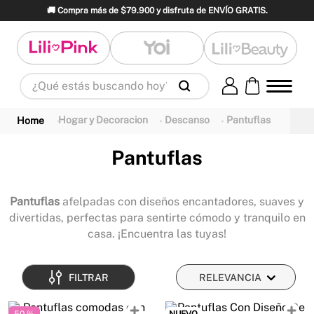
🚚 Compra más de $79.900 y disfruta de ENVÍO GRATIS.
¿Qué estás buscando hoy?
Términos Más Buscados
Hogar y Decoracion
Descanso
Pantuflas
1
.
panty
2
.
brasier
3
.
vestidos baño
4
.
termo
5
.
splashs
6
.
body
Pantuflas
7
.
perfume
8
.
perfumes
9
.
maletas
Pantuflas
afelpadas con diseños encantadores, suaves y
10
.
termos
divertidas, perfectas para sentirte cómodo y tranquilo en
casa. ¡Encuentra las tuyas!
FILTRAR
RELEVANCIA