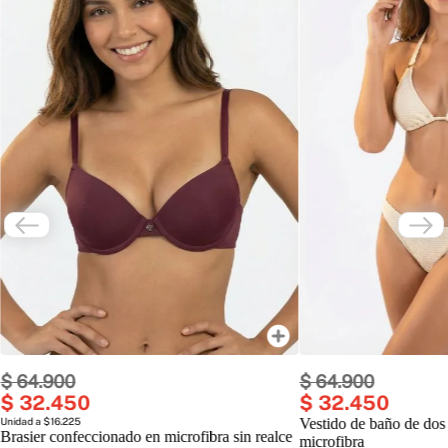
$
64
.
900
$
64
.
900
$
32
.
450
$
32
.
450
Unidad a $16.225
Vestido de baño de dos
Brasier confeccionado en microfibra sin realce
microfibra