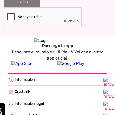
Suscribir
Descarga la app
Descubre el mundo de LiliPink & Yoi con nuestra
app oficial.
Información
Cambios y devoluciones
Política de envíos
Credipink
Guía de Tallas
Credipink
Centro de Ayuda
Paga aquí tu Credi-Pink
Información legal
Preguntas frecuentes
Actualización de datos
Actividades legales y promociones
Formato PQRSF
Política de tratamiento de datos personales