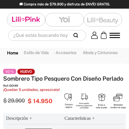
🚚 Compra más de $79.900 y disfruta de ENVÍO GRATIS.
¿Qué estás buscando hoy?
Términos Más Buscados
1
.
panty
2
.
brasier
3
.
vestidos baño
Estilo de Vida
Accesorios
Moda y Cinturones
4
.
termo
5
.
splashs
6
.
body
7
.
perfume
8
.
perfumes
9
.
maletas
50 %
NUEVO
Sombrero Tipo Pesquero Con Diseño Perlado
10
.
termos
Ref
:
GO149
¡Quedan
5
unidades, apresúrate!
$
29
.
900
$
14
.
950
Descripción
Características