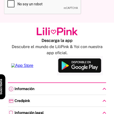
Descarga la app
Descubre el mundo de LiliPink & Yoi con nuestra
app oficial.
scríbete
Información
Cambios y devoluciones
Política de envíos
Credipink
Guía de Tallas
Credipink
Centro de Ayuda
Paga aquí tu Credi-Pink
Información legal