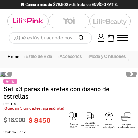
🚚 Compra más de $79.900 y disfruta de ENVÍO GRATIS.
¿Qué estás buscando hoy?
Términos Más Buscados
1
.
panty
2
.
brasier
3
.
vestidos baño
Estilo de Vida
Accesorios
Moda y Cinturones
4
.
termo
5
.
splashs
6
.
body
7
.
perfume
8
.
perfumes
9
.
maletas
50 %
Set x3 pares de aretes con diseño de
10
.
termos
estrellas
Ref
:
BT489
¡Quedan
5
unidades, apresúrate!
$
16
.
900
$
8450
Unidad a $2817