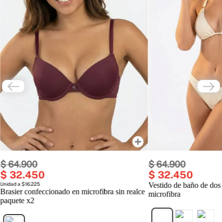
$
64
.
900
$
64
.
900
$
32
.
450
$
32
.
450
Unidad a $16.225
Vestido de baño de dos
Brasier confeccionado en microfibra sin realce
microfibra
paquete x2