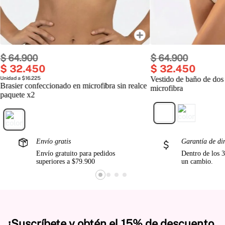
$
64
.
900
$
64
.
900
$
32
.
450
$
32
.
450
Unidad a $16.225
Vestido de baño de dos
Brasier confeccionado en microfibra sin realce
microfibra
paquete x2
Envío gratis
Garantía de di
Envío gratuito para pedidos
Dentro de los 3
superiores a $79.900
un cambio.
¡Suscríbete y obtén el 15% de descuento