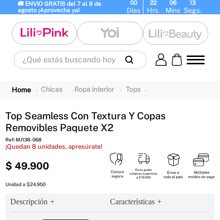
00
22
06
13
🚚 ENVIO GRATIS del 7 al 9 de 
Días
Hrs.
Mins
Segs.
agosto ¡Aprovecha ya!
¿Qué estás buscando hoy?
Términos Más Buscados
1
.
panty
2
.
brasier
3
.
vestidos baño
Chicas
Ropa interior
Tops
4
.
termo
5
.
splashs
6
.
body
Top Seamless Con Textura Y Copas
7
.
perfumes
8
.
perfume
9
.
termos
Removibles Paquete X2
10
.
maletas
Ref
:
MJ138-068
¡Quedan
8
unidades, apresúrate!
$
49
.
900
Unidad a $24.950
Descripción
Características