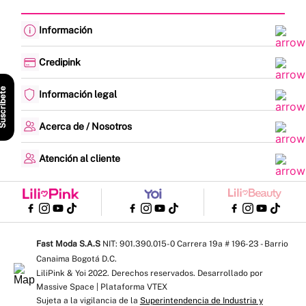
Información
Cambios y devoluciones
Política de envíos
Credipink
Guía de Tallas
Credipink
Centro de Ayuda
Paga aquí tu Credi-Pink
scríbete
Información legal
Preguntas frecuentes
Actualización de datos
Actividades legales y promociones
Formato PQRSF
Política de tratamiento de datos personales
Acerca de / Nosotros
Encuesta de Satisfacción
Denuncias - Línea Ética
¿Quiénes somos?
Mapa del sitio
Nuestras tiendas
Atención al cliente
Trabaja con nosotros
Lunes a viernes: 8:00 am a 5:00 pm
Contrato de compraventa
WhatsApp y llamadas: 310 575 6438
Escríbenos: servicioalcliente@fastmoda.com.co
Línea Cartera: 324 100 0017 │ Ext: 1011 - 1019 - 1020 - 1003
Notificaciones judiciales: Notificaciones@fastmoda.com.co
Fast Moda S.A.S
NIT: 901.390.015-0 Carrera 19a # 196-23 - Barrio
Canaima Bogotá D.C.
LiliPink & Yoi 2022. Derechos reservados. Desarrollado por
Massive Space | Plataforma VTEX
Sujeta a la vigilancia de la
Superintendencia de Industria y