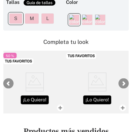
Tallas
Color
S
M
L
Completa tu look
50 %
TUS FAVORITOS
TUS FAVORITOS
¡Lo Quiero!
¡Lo Quiero!
Productos más vendidos