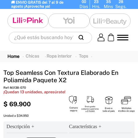
00
23
35
28
🚚 ENVIO GRATIS del 7 al 9 de 
Días
Hrs.
Mins
Segs.
agosto ¡Aprovecha ya!
¿Qué estás buscando hoy?
Términos Más Buscados
1
.
panty
2
.
brasier
3
.
vestidos baño
Chicas
Ropa interior
Tops
4
.
termo
5
.
splashs
6
.
body
Top Seamless Con Textura Elaborado En
7
.
perfumes
8
.
perfume
9
.
termos
Poliamida Paquete X2
10
.
maletas
Ref
:
MJ138-070
¡Quedan
13
unidades, apresúrate!
$
69
.
900
Unidad a $34.950
Descripción
Características