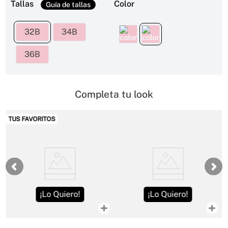
Tallas
Color
32B
34B
36B
Completa tu look
VORITOS
¡Lo Quiero!
¡Lo Quiero!
¡