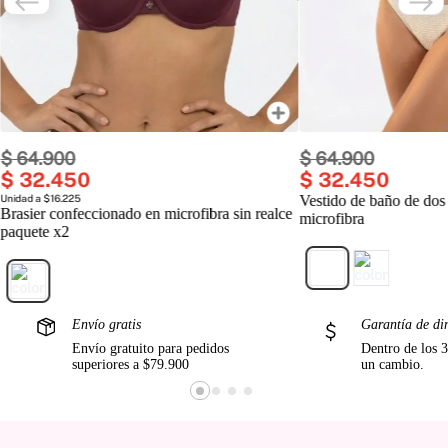
$
64
.
900
$
64
.
900
$
32
.
450
$
32
.
450
Unidad a $16.225
Vestido de baño de dos
Brasier confeccionado en microfibra sin realce
microfibra
paquete x2
Envío gratis
Garantía de di
Envío gratuito para pedidos
Dentro de los 3
superiores a $79.900
un cambio.