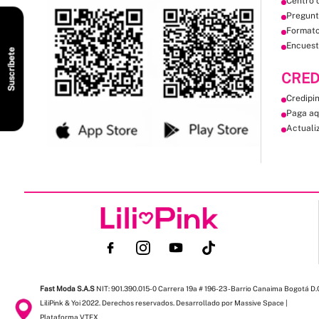
Centro 
Pregunt
Format
Encuest
Suscríbete
CRED
Credipi
Paga aq
Actuali
Fast Moda S.A.S
NIT: 901.390.015-0 Carrera 19a # 196-23 - Barrio Canaima Bogotá D.
LiliPink & Yoi 2022. Derechos reservados. Desarrollado por Massive Space |
Plataforma VTEX