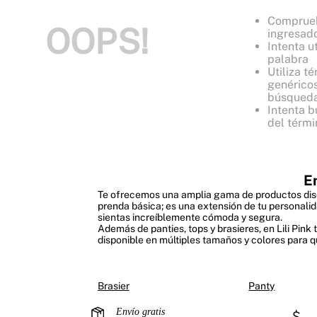
Comprueb
OOPS!
ingresad
Intenta ut
palabra
Utiliza t
genéricos
búsqued
Intenta b
del térm
E
Te ofrecemos una amplia gama de productos diseñ
prenda básica; es una extensión de tu personalid
sientas increíblemente cómoda y segura.
Además de panties, tops y brasieres, en Lili Pin
disponible en múltiples tamaños y colores para qu
Brasier
Panty
Envío gratis