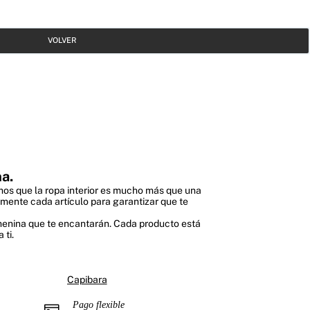
VOLVER
a.
mos que la ropa interior es mucho más que una
amente cada artículo para garantizar que te
femenina que te encantarán. Cada producto está
 ti.
Capibara
Pago flexible