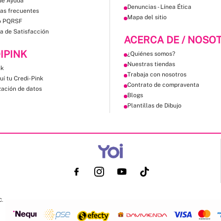
de Ayuda
Denuncias - Línea Ética
as frecuentes
Mapa del sitio
o PQRSF
a de Satisfacción
ACERCA DE / NOSO
IPINK
¿Quiénes somos?
Nuestras tiendas
nk
Trabaja con nosotros
uí tu Credi-Pink
Contrato de compraventa
zación de datos
Blogs
Plantillas de Dibujo
C.