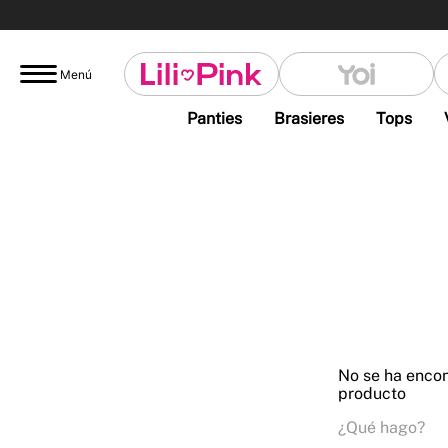
Menú
Panties
Brasieres
Tops
No se ha enco
producto
¿Qué hago?