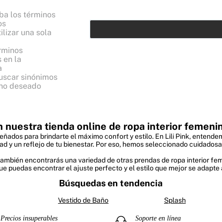
a los términos
os
ilizar una sola
érminos
 en la
a
uscar sinónimos
ino deseado
n nuestra tienda online de ropa interior femenin
ados para brindarte el máximo confort y estilo. En Lili Pink, entende
ad y un reflejo de tu bienestar. Por eso, hemos seleccionado cuidados
k también encontrarás una variedad de otras prendas de ropa interior 
e puedas encontrar el ajuste perfecto y el estilo que mejor se adapte a
Búsquedas en tendencia
Vestido de Baño
Splash
Precios insuperables
Soporte en línea