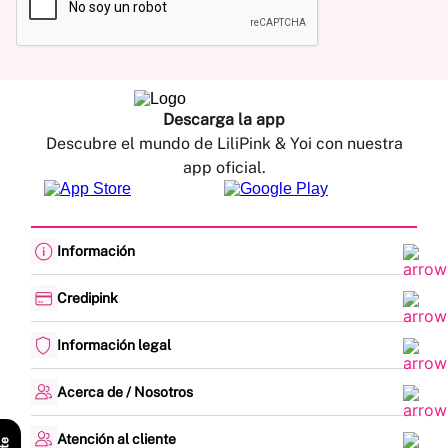
Descarga la app
Descubre el mundo de LiliPink & Yoi con nuestra
app oficial.
Información
Cambios y devoluciones
Política de envíos
Credipink
Guía de Tallas
Credipink
Centro de Ayuda
Paga aquí tu Credi-Pink
Información legal
Preguntas frecuentes
Actualización de datos
Actividades legales y promociones
Formato PQRSF
Política de tratamiento de datos personales
Acerca de / Nosotros
Encuesta de Satisfacción
Denuncias - Línea Ética
¿Quiénes somos?
Mapa del sitio
Nuestras tiendas
Atención al cliente