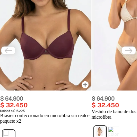
$
64
.
900
$
64
.
900
$
32
.
450
$
32
.
450
Unidad a $16.225
Vestido de baño de dos
Brasier confeccionado en microfibra sin realce
microfibra
paquete x2