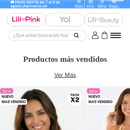
01
22
21
08
🚚 ENVIO GRATIS del 7 al 9 de 
Días
Hrs.
Mins
Segs.
agosto ¡Aprovecha ya!
¿Qué estás buscando hoy?
Términos Más Buscados
1
.
panty
2
.
brasier
3
.
vestidos baño
Productos más vendidos
4
.
termo
5
.
body
6
.
splashs
7
.
perfumes
8
.
perfume
9
.
maletas
Ver Más
10
.
termos
50 %
50 %
NUEVO
NUEVO
MAS VENDIDO
MAS VENDIDO