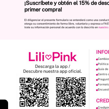
¡Suscríbete y obtén el 15% de des
primer compra!
El diligenciar el presente formulario se entenderá como una conduc
otorga su consentimiento de forma libre, voluntaria y expresa a FA
trate su información personal de acuerdo con lo descrito en
nuestro 
INFO
Cambios
Política
Descarga la app /
Guía de 
Descubre nuestra app oficial.
Centro 
Pregunt
Format
Encuest
CRED
Credipi