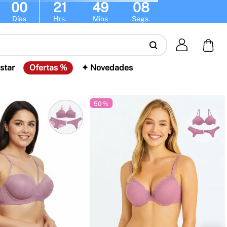
00
21
49
07
Días
Hrs.
Mins
Segs.
star
Ofertas %
✦ Novedades
50 %