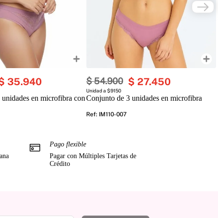
$
35
.
940
$
54
.
900
$
27
.
450
Unidad a $9150
 unidades en microfibra con
Conjunto de 3 unidades en microfibra
Ref
:
IM110-007
Pago flexible
mana
Pagar con Múltiples Tarjetas de
Crédito