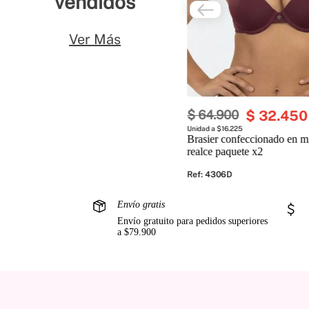
vendidos
Ver Más
$
64
.
900
$
32
.
450
Unidad a $16.225
Brasier confeccionado en mi
realce paquete x2
Ref
:
4306D
Envío gratis
Envío gratuito para pedidos superiores
a $79.900