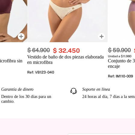
$
64
.
900
$
32
.
450
$
59
.
900
Vestido de baño de dos piezas elaborada
Unidad a $11.980
crofibra sin
Conjunto de 3
en microfibra
encaje
Ref
:
VB123-040
Ref
:
IM110-009
Garantía de dinero
Soporte en línea
Dentro de los 30 días para un
24 horas al día, 7 días a la se
cambio.