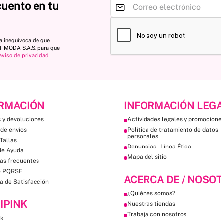
cuento en tu
ta inequívoca de que
ST MODA S.A.S. para que
aviso de privacidad
RMACIÓN
INFORMACIÓN LEG
 y devoluciones
Actividades legales y promocion
 de envíos
Política de tratamiento de datos
personales
Tallas
Denuncias - Línea Ética
de Ayuda
Mapa del sitio
as frecuentes
o PQRSF
ACERCA DE / NOSO
a de Satisfacción
¿Quiénes somos?
IPINK
Nuestras tiendas
Trabaja con nosotros
nk