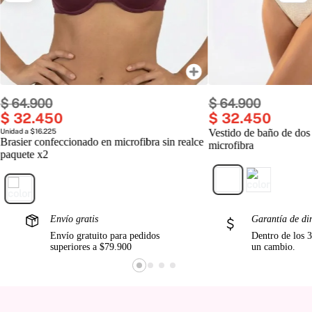
$
64
.
900
$
64
.
900
$
32
.
450
$
32
.
450
Unidad a $16.225
Vestido de baño de dos
Brasier confeccionado en microfibra sin realce
microfibra
paquete x2
Envío gratis
Garantía de di
Envío gratuito para pedidos
Dentro de los 3
superiores a $79.900
un cambio.