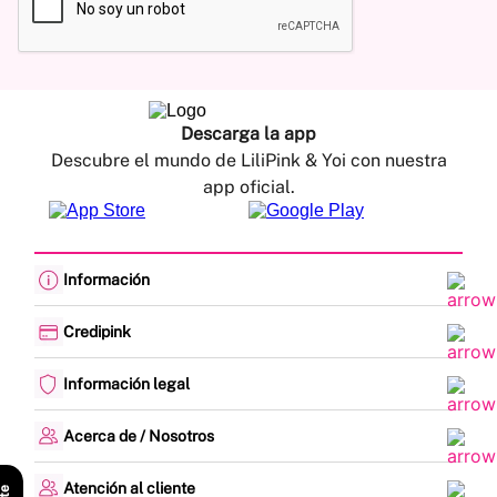
Descarga la app
Descubre el mundo de LiliPink & Yoi con nuestra
app oficial.
Información
Cambios y devoluciones
Política de envíos
Credipink
Guía de Tallas
Credipink
Centro de Ayuda
Paga aquí tu Credi-Pink
Información legal
Preguntas frecuentes
Actualización de datos
Actividades legales y promociones
Formato PQRSF
Política de tratamiento de datos personales
Acerca de / Nosotros
Encuesta de Satisfacción
Denuncias - Línea Ética
¿Quiénes somos?
Mapa del sitio
Nuestras tiendas
Atención al cliente