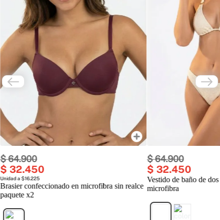
$
64
.
900
$
64
.
900
$
32
.
450
$
32
.
450
Unidad a $16.225
Vestido de baño de dos
Brasier confeccionado en microfibra sin realce
microfibra
paquete x2