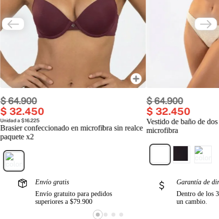
$
64
.
900
$
64
.
900
$
32
.
450
$
32
.
450
Unidad a $16.225
Vestido de baño de dos
Brasier confeccionado en microfibra sin realce
microfibra
paquete x2
Envío gratis
Garantía de di
Envío gratuito para pedidos
Dentro de los 3
superiores a $79.900
un cambio.