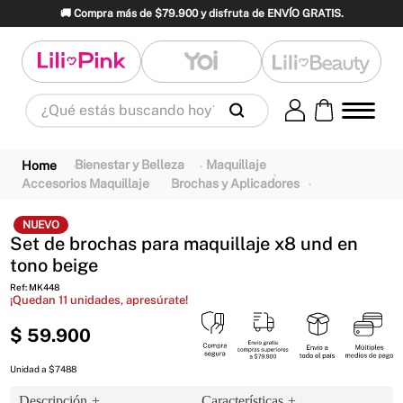
🚚 Compra más de $79.900 y disfruta de ENVÍO GRATIS.
¿Qué estás buscando hoy?
Términos Más Buscados
1
.
panty
2
.
brasier
3
.
vestidos baño
Bienestar y Belleza
Maquillaje
Accesorios Maquillaje
Brochas y Aplicadores
4
.
termo
5
.
splashs
6
.
body
7
.
perfume
8
.
perfumes
9
.
maletas
NUEVO
Set de brochas para maquillaje x8 und en
10
.
termos
tono beige
Ref
:
MK448
¡Quedan
11
unidades, apresúrate!
$
59
.
900
Unidad a $7488
Descripción
Características