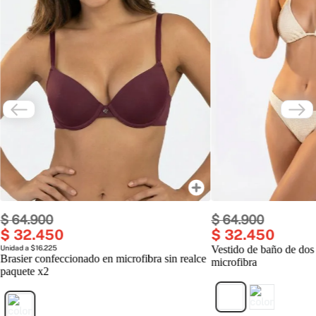
$
64
.
900
$
64
.
900
$
32
.
450
$
32
.
450
Unidad a $16.225
Vestido de baño de dos
Brasier confeccionado en microfibra sin realce
microfibra
paquete x2