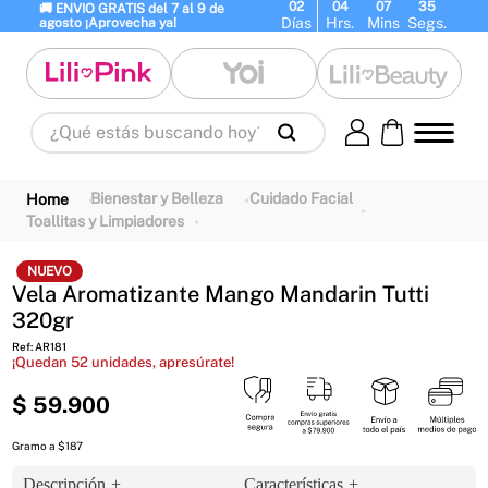
02
04
07
35
🚚 ENVIO GRATIS del 7 al 9 de 
Días
Hrs.
Mins
Segs.
agosto ¡Aprovecha ya!
¿Qué estás buscando hoy?
Términos Más Buscados
1
.
panty
2
.
brasier
3
.
vestidos baño
Bienestar y Belleza
Cuidado Facial
Toallitas y Limpiadores
4
.
termo
5
.
body
6
.
splashs
7
.
perfumes
8
.
perfume
9
.
maletas
NUEVO
Vela Aromatizante Mango Mandarin Tutti
10
.
termos
320gr
Ref
:
AR181
¡Quedan
52
unidades, apresúrate!
$
59
.
900
Gramo a $187
Descripción
Características