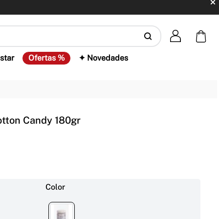
star
Ofertas %
✦ Novedades
otton Candy 180gr
Color