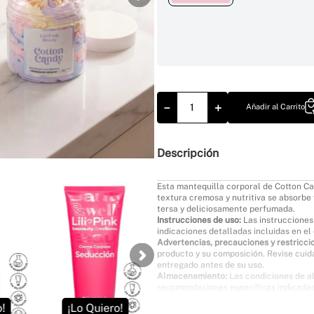
－
＋
Añadir al Carrito
Descripción
NUEVO
Esta mantequilla corporal de Cotton Can
textura cremosa y nutritiva se absorbe 
tersa y deliciosamente perfumada.
Instrucciones de uso:
Las instrucciones 
indicaciones detalladas incluidas en e
Advertencias, precauciones y restricci
producto y su composición. Revise cui
entregado antes de su uso.
Almacenamiento:
Las condiciones de a
recomendaciones específicas indicadas
conservación.
o!
¡Lo Quiero!
¡Lo Quiero!
¡L
Lote producto:
Lote variable según disp