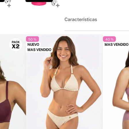
entregado.
Fecha de vencimiento o vida útil:
La fec
fabricación. Esta información se encu
El código de la NSO se encontrará en e
Características
50 %
40 %
NUEVO
MAS VENDIDO
MAS VENDIDO