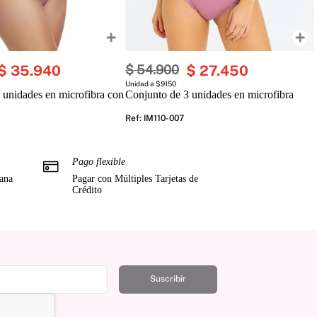
$
35
.
940
$
54
.
900
$
27
.
450
Unidad a $9150
 unidades en microfibra con
Conjunto de 3 unidades en microfibra
Ref
:
IM110-007
Pago flexible
mana
Pagar con Múltiples Tarjetas de
Crédito
Suscribir