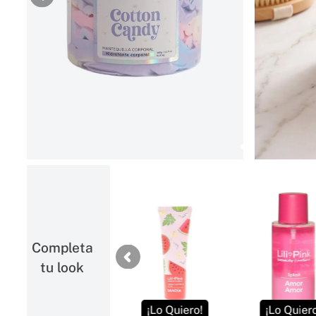
MAS VENDIDO YOI
Completa
tu look
¡Lo Quiero!
¡Lo Quiero!
¡Lo Quier