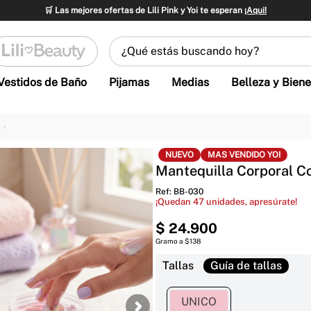
🛒 Las mejores ofertas de Lili Pink y Yoi te esperan
¡Aqui!
¿Qué estás buscando hoy?
Vestidos de Baño
Pijamas
Medias
Belleza y Biene
NUEVO
MAS VENDIDO YOI
Mantequilla Corporal C
Ref
:
BB-030
¡Quedan
47
unidades, apresúrate!
$
24
.
900
Gramo a $138
Tallas
UNICO