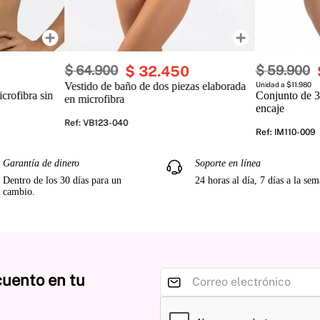
$
64
.
900
$
32
.
450
$
59
.
900
Vestido de baño de dos piezas elaborada
Unidad a $11.980
crofibra sin
Conjunto de 3
en microfibra
encaje
Ref
:
VB123-040
Ref
:
IM110-009
Garantía de dinero
Soporte en línea
Dentro de los 30 días para un
24 horas al día, 7 días a la se
cambio.
cuento en tu