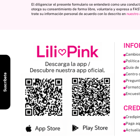
El diligenciar el presente formulario se entenderá como una conduc
otorga su consentimiento de forma libre, voluntaria y expresa a FA
trate su información personal de acuerdo con lo descrito en
nuestro 
INFO
Cambios
Política
Descarga la app /
Guía de 
Descubre nuestra app oficial.
Centro 
Suscríbete
Pregunt
Format
Encuest
CRED
Credipi
Paga aq
Actuali