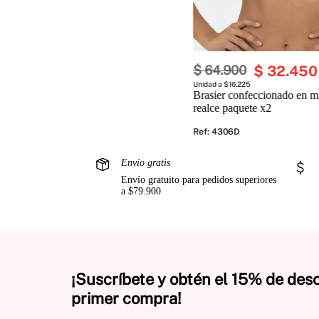
$
64
.
900
$
32
.
450
Unidad a $16.225
Brasier confeccionado en mi
realce paquete x2
Ref
:
4306D
Envío gratis
Envío gratuito para pedidos superiores
a $79.900
¡Suscríbete y obtén el 15% de des
primer compra!