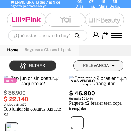
02
07
45
24
🚚 ENVIO GRATIS del 7 al 9 de 
Días
Hrs.
Mins
Segs.
agosto ¡Aprovecha ya!
¿Qué estás buscando hoy?
Términos Más Buscados
Regreso a Clases Lilipink
1
.
panty
2
.
brasier
3
.
vestidos baño
4
.
termo
5
.
body
6
.
splashs
FILTRAR
RELEVANCIA
7
.
perfumes
8
.
perfume
9
.
maletas
40 %
MAS VENDIDO
10
.
termos
$
36
.
900
$
46
.
900
$
22
.
140
Unidad a $23.450
Paquete x2 brasier teen copa
Unidad a $11.070
triangular
Top junior sin costuras paquete
x2