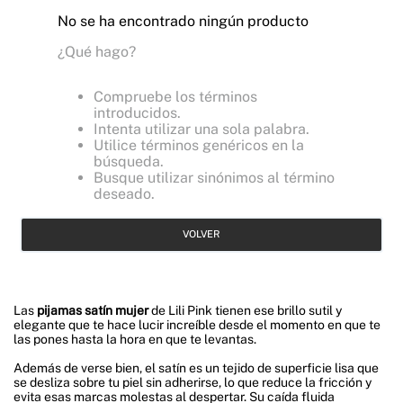
No se ha encontrado ningún producto
¿Qué hago?
Compruebe los términos
introducidos.
Intenta utilizar una sola palabra.
Utilice términos genéricos en la
búsqueda.
Busque utilizar sinónimos al término
deseado.
VOLVER
Las
pijamas satín mujer
de Lili Pink tienen ese brillo sutil y
elegante que te hace lucir increíble desde el momento en que te
las pones hasta la hora en que te levantas.
Además de verse bien, el satín es un tejido de superficie lisa que
se desliza sobre tu piel sin adherirse, lo que reduce la fricción y
evita esas marcas molestas al despertar. Su caída fluida