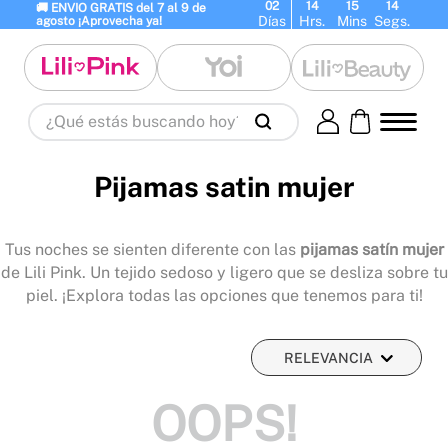
02
14
15
14
🚚 ENVIO GRATIS del 7 al 9 de 
Días
Hrs.
Mins
Segs.
agosto ¡Aprovecha ya!
¿Qué estás buscando hoy?
Términos Más Buscados
1
.
panty
2
.
brasier
3
.
vestidos baño
Pijamas satin mujer
4
.
termo
5
.
splashs
6
.
body
Tus noches se sienten diferente con las
pijamas satín mujer
7
.
perfume
8
.
perfumes
9
.
maletas
de Lili Pink. Un tejido sedoso y ligero que se desliza sobre tu
10
.
termos
piel. ¡Explora todas las opciones que tenemos para ti!
RELEVANCIA
OOPS!