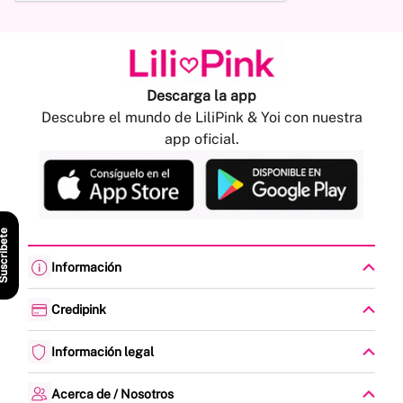
Descarga la app
Descubre el mundo de LiliPink & Yoi con nuestra
app oficial.
scríbete
Información
Cambios y devoluciones
Política de envíos
Credipink
Guía de Tallas
Credipink
Centro de Ayuda
Paga aquí tu Credi-Pink
Información legal
Preguntas frecuentes
Actualización de datos
Actividades legales y promociones
Formato PQRSF
Política de tratamiento de datos personales
Acerca de / Nosotros
Encuesta de Satisfacción