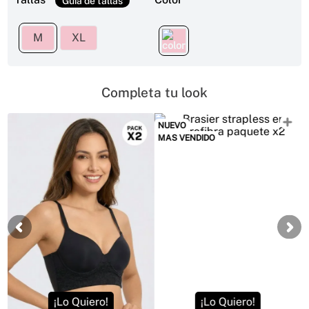
M
XL
Completa tu look
NUEVO
MAS VENDIDO
¡Lo Quiero!
¡Lo Quiero!