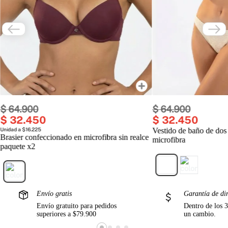
$
64
.
900
$
64
.
900
$
32
.
450
$
32
.
450
Unidad a $16.225
Vestido de baño de dos
Brasier confeccionado en microfibra sin realce
microfibra
paquete x2
Envío gratis
Garantía de di
Envío gratuito para pedidos
Dentro de los 3
superiores a $79.900
un cambio.