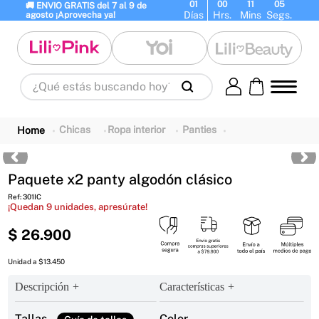
01
00
11
04
🚚 ENVIO GRATIS del 7 al 9 de 
Días
Hrs.
Mins
Segs.
agosto ¡Aprovecha ya!
¿Qué estás buscando hoy?
Términos Más Buscados
1
.
panty
2
.
brasier
3
.
vestidos baño
Chicas
Ropa interior
Panties
4
.
termo
5
.
splashs
6
.
body
Paquete x2 panty algodón clásico
7
.
perfumes
8
.
perfume
9
.
termos
Ref
:
301IC
10
.
maletas
¡Quedan
9
unidades, apresúrate!
$
26
.
900
Unidad a $13.450
Descripción
Características
Tallas
Color