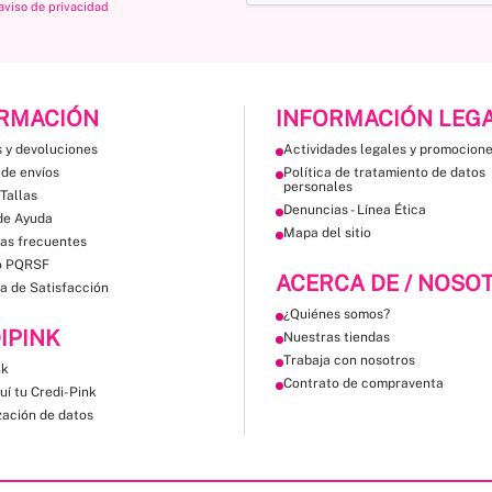
aviso de privacidad
RMACIÓN
INFORMACIÓN LEG
 y devoluciones
Actividades legales y promocion
 de envíos
Política de tratamiento de datos
personales
Tallas
Denuncias - Línea Ética
de Ayuda
Mapa del sitio
as frecuentes
o PQRSF
ACERCA DE / NOSO
a de Satisfacción
¿Quiénes somos?
IPINK
Nuestras tiendas
Trabaja con nosotros
nk
Contrato de compraventa
uí tu Credi-Pink
zación de datos