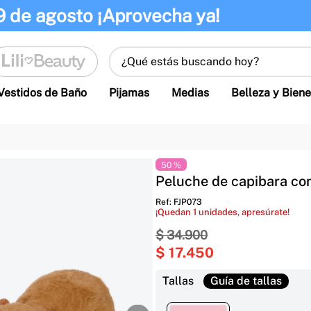
9 de agosto ¡Aprovecha ya!
¿Qué estás buscando hoy?
Vestidos de Baño
Pijamas
Medias
Belleza y Biene
50 %
Peluche de capibara co
Ref
:
FJP073
¡Quedan
1
unidades, apresúrate!
$
34
.
900
$
17
.
450
Tallas