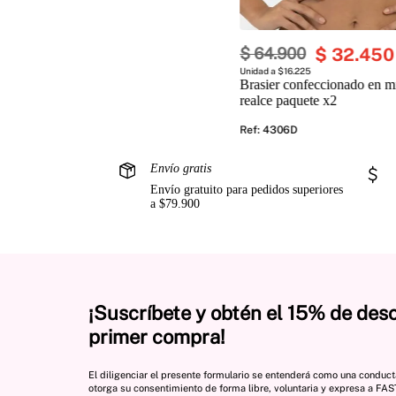
$
64
.
900
$
32
.
450
Unidad a $16.225
Brasier confeccionado en mi
realce paquete x2
Ref
:
4306D
Envío gratis
Envío gratuito para pedidos superiores
a $79.900
¡Suscríbete y obtén el 15% de des
primer compra!
El diligenciar el presente formulario se entenderá como una conduc
otorga su consentimiento de forma libre, voluntaria y expresa a FA