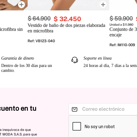
$
64
.
900
$
32
.
450
$
59
.
900
Vestido de baño de dos piezas elaborada
Unidad a $11.980
crofibra sin
Conjunto de 3
en microfibra
encaje
Ref
:
VB123-040
Ref
:
IM110-009
Garantía de dinero
Soporte en línea
Dentro de los 30 días para un
24 horas al día, 7 días a la se
cambio.
cuento en tu
ta inequívoca de que
ST MODA S.A.S. para que