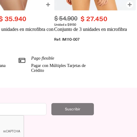
$
35
.
940
$
54
.
900
$
27
.
450
Unidad a $9150
 unidades en microfibra con
Conjunto de 3 unidades en microfibra
Ref
:
IM110-007
Pago flexible
mana
Pagar con Múltiples Tarjetas de
Crédito
Suscribir