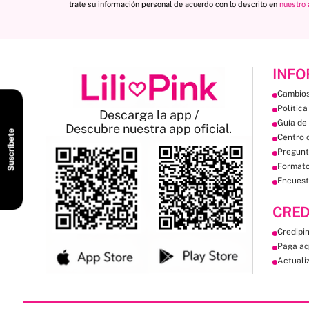
trate su información personal de acuerdo con lo descrito en
nuestro 
INFO
Cambios
Política
Descarga la app /
Guía de 
Descubre nuestra app oficial.
Suscríbete
Centro 
Pregunt
Format
Encuest
CRED
Credipi
Paga aq
Actuali