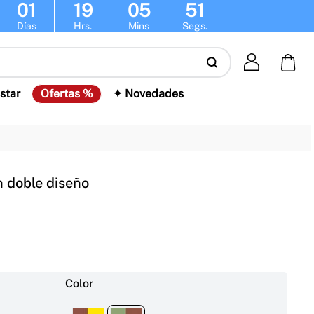
01
19
05
50
Días
Hrs.
Mins
Segs.
star
Ofertas %
✦ Novedades
n doble diseño
Color