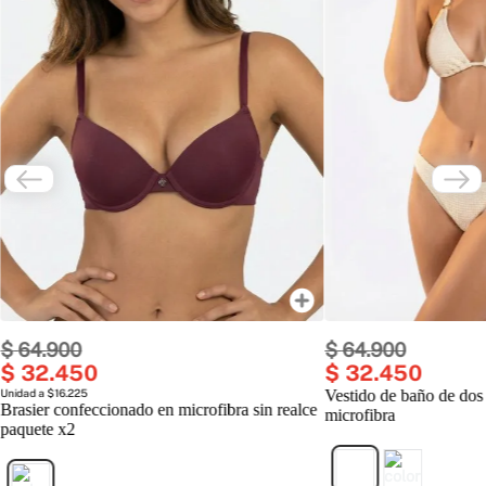
$
64
.
900
$
64
.
900
$
32
.
450
$
32
.
450
Unidad a $16.225
Vestido de baño de dos
Brasier confeccionado en microfibra sin realce
microfibra
paquete x2