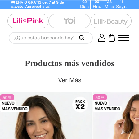
02
00
28
11
🚚 ENVIO GRATIS del 7 al 9 de 
Días
Hrs.
Mins
Segs.
agosto ¡Aprovecha ya!
¿Qué estás buscando hoy?
Términos Más Buscados
1
.
panty
2
.
brasier
3
.
vestidos baño
Productos más vendidos
4
.
termo
5
.
body
6
.
splashs
7
.
perfumes
8
.
perfume
9
.
maletas
Ver Más
10
.
termos
50 %
50 %
NUEVO
NUEVO
MAS VENDIDO
MAS VENDIDO