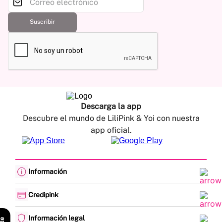
Suscribir
Descarga la app
Descubre el mundo de LiliPink & Yoi con nuestra
app oficial.
Información
Cambios y devoluciones
Política de envíos
Credipink
Guía de Tallas
Credipink
Centro de Ayuda
Paga aquí tu Credi-Pink
Información legal