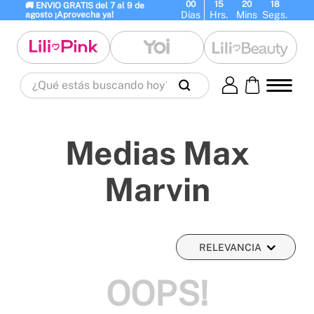
00
15
20
18
🚚 ENVIO GRATIS del 7 al 9 de 
Días
Hrs.
Mins
Segs.
agosto ¡Aprovecha ya!
¿Qué estás buscando hoy?
Términos Más Buscados
1
.
panty
2
.
brasier
3
.
vestidos baño
Medias Max
4
.
termo
5
.
splashs
6
.
body
7
.
perfumes
8
.
perfume
9
.
termos
Marvin
10
.
maletas
RELEVANCIA
OOPS!