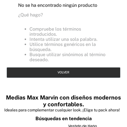
No se ha encontrado ningún producto
¿Qué hago?
Compruebe los términos
introducidos.
Intenta utilizar una sola palabra.
Utilice términos genéricos en la
búsqueda.
Busque utilizar sinónimos al término
deseado.
VOLVER
Medias Max Marvin con diseños modernos
y confortables.
Ideales para complementar cualquier look. ¡Elige tu pack ahora!
Búsquedas en tendencia
Vestido de Baño