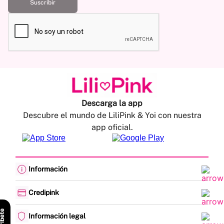
Suscribir
Descarga la app
Descubre el mundo de LiliPink & Yoi con nuestra
app oficial.
Información
Cambios y devoluciones
Política de envíos
Credipink
Guía de Tallas
Credipink
Centro de Ayuda
scríbete
Paga aquí tu Credi-Pink
Información legal
Preguntas frecuentes
Actualización de datos