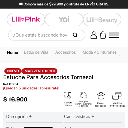
🚚 Compra más de $79.900 y disfruta de ENVÍO GRATIS.
¿Qué estás buscando hoy?
Términos Más Buscados
1
.
panty
2
.
brasier
3
.
vestidos baño
Estilo de Vida
Accesorios
Moda y Cinturones
4
.
termo
5
.
splashs
6
.
body
7
.
perfume
8
.
perfumes
9
.
maletas
NUEVO
MAS VENDIDO YOI
Estuche Para Accesorios Tornasol
10
.
termos
Ref
:
BT764
¡Quedan
5
unidades, apresúrate!
$
16
.
900
Descripción
Características