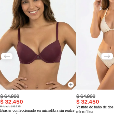
$
64
.
900
$
64
.
900
$
32
.
450
$
32
.
450
Unidad a $16.225
Vestido de baño de dos
Brasier confeccionado en microfibra sin realce
microfibra