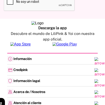
Descarga la app
Descubre el mundo de LiliPink & Yoi con nuestra
app oficial.
Información
Cambios y devoluciones
Política de envíos
Credipink
Guía de Tallas
Credipink
Centro de Ayuda
Paga aquí tu Credi-Pink
Información legal
Preguntas frecuentes
Actualización de datos
Actividades legales y promociones
Formato PQRSF
Política de tratamiento de datos personales
Acerca de / Nosotros
Encuesta de Satisfacción
Denuncias - Línea Ética
¿Quiénes somos?
Mapa del sitio
Nuestras tiendas
Atención al cliente