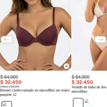
$
64
.
900
$
64
.
900
$
32
.
450
$
32
.
450
Unidad a $16.225
Vestido de baño de dos
Brasier confeccionado en microfibra sin realce
microfibra
paquete x2