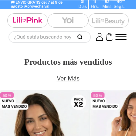
01
11
52
39
🚚 ENVIO GRATIS del 7 al 9 de 
Días
Hrs.
Mins
Segs.
agosto ¡Aprovecha ya!
¿Qué estás buscando hoy?
Términos Más Buscados
1
.
panty
2
.
brasier
3
.
vestidos baño
Productos más vendidos
4
.
termo
5
.
splashs
6
.
body
7
.
perfumes
8
.
perfume
9
.
termos
Ver Más
10
.
maletas
50 %
50 %
NUEVO
NUEVO
MAS VENDIDO
MAS VENDIDO