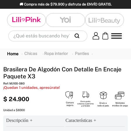
🚚 Compra más de $79.900 y disfruta de ENVÍO GRATIS.
¿Qué estás buscando hoy?
Términos Más Buscados
1
.
panty
2
.
brasier
3
.
vestidos baño
Chicas
Ropa interior
Panties
4
.
termo
5
.
splashs
6
.
body
Brasilera De Algodón Con Detalle En Encaje
7
.
perfume
8
.
perfumes
9
.
maletas
Paquete X3
10
.
termos
Ref
:
MJ100-080
¡Quedan
1
unidades, apresúrate!
$
24
.
900
Unidad a $8300
Descripción
Características