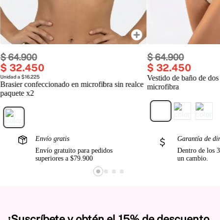
$
64
.
900
$
64
.
900
$
32
.
450
$
32
.
450
Unidad a $16.225
Vestido de baño de dos
Brasier confeccionado en microfibra sin realce
microfibra
paquete x2
Envío gratis
Garantía de di
Envío gratuito para pedidos
Dentro de los 3
superiores a $79.900
un cambio.
¡Suscríbete y obtén el 15% de descuento