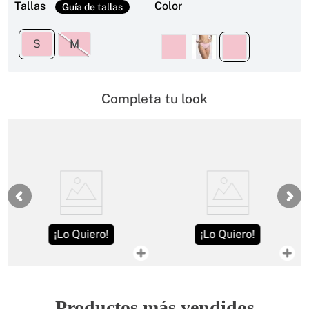
Tallas
Color
S
M
Completa tu look
¡Lo Quiero!
¡Lo Quiero!
Productos más vendidos