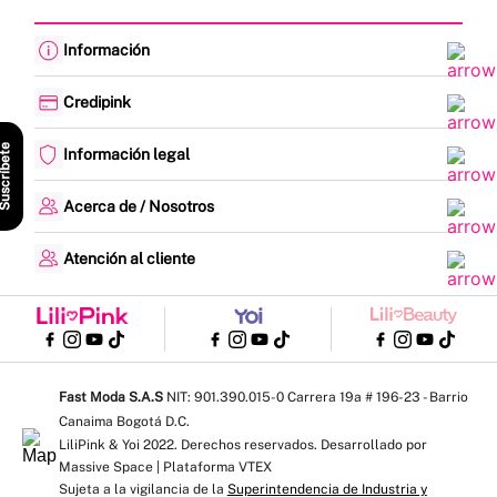
Información
Cambios y devoluciones
Política de envíos
Credipink
Guía de Tallas
Credipink
Centro de Ayuda
Paga aquí tu Credi-Pink
scríbete
Información legal
Preguntas frecuentes
Actualización de datos
Actividades legales y promociones
Formato PQRSF
Política de tratamiento de datos personales
Acerca de / Nosotros
Encuesta de Satisfacción
Denuncias - Línea Ética
¿Quiénes somos?
Mapa del sitio
Nuestras tiendas
Atención al cliente
Trabaja con nosotros
Lunes a viernes: 8:00 am a 5:00 pm
Contrato de compraventa
WhatsApp y llamadas: 310 575 6438
Escríbenos: servicioalcliente@fastmoda.com.co
Línea Cartera: 324 100 0017 │ Ext: 1011 - 1019 - 1020 - 1003
Notificaciones judiciales: Notificaciones@fastmoda.com.co
Fast Moda S.A.S
NIT: 901.390.015-0 Carrera 19a # 196-23 - Barrio
Canaima Bogotá D.C.
LiliPink & Yoi 2022. Derechos reservados. Desarrollado por
Massive Space | Plataforma VTEX
Sujeta a la vigilancia de la
Superintendencia de Industria y