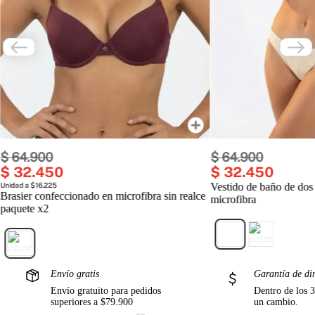
$
64
.
900
$
64
.
900
$
32
.
450
$
32
.
450
Unidad a $16.225
Vestido de baño de dos
Brasier confeccionado en microfibra sin realce
microfibra
paquete x2
Envío gratis
Garantía de di
Envío gratuito para pedidos
Dentro de los 3
superiores a $79.900
un cambio.