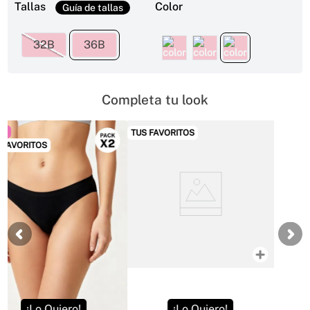
Tallas
Color
32B
36B
Completa tu look
MAS VENDIDO
¡Lo Quiero!
¡Lo Quiero!