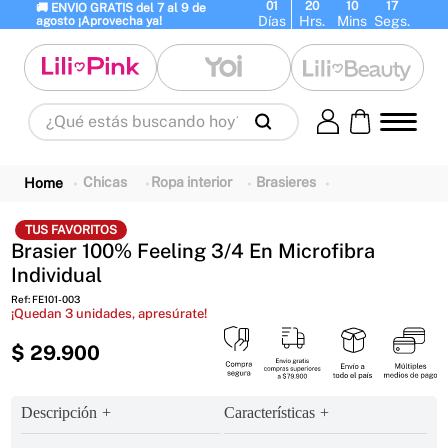
01
20
10
16
🚚 ENVIO GRATIS del 7 al 9 de 
Días
Hrs.
Mins
Segs.
agosto ¡Aprovecha ya!
¿Qué estás buscando hoy?
Términos Más Buscados
1
.
panty
2
.
brasier
3
.
vestidos baño
Chicas
Ropa interior
Brasieres
4
.
termo
5
.
body
6
.
splashs
TUS FAVORITOS
Brasier 100% Feeling 3/4 En Microfibra
7
.
perfumes
8
.
perfume
9
.
maletas
Individual
10
.
termos
Ref
:
FE101-003
¡Quedan
3
unidades, apresúrate!
$
29
.
900
Descripción
Características