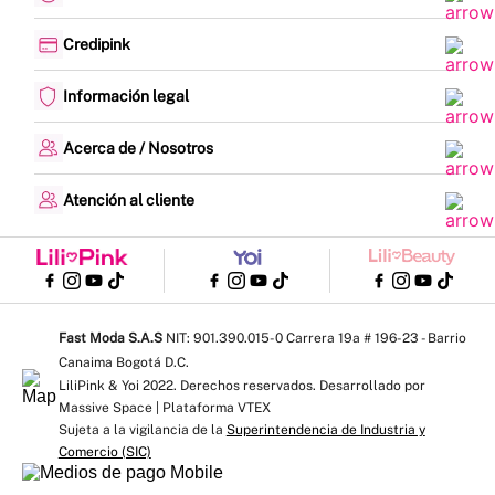
Cambios y devoluciones
Política de envíos
Credipink
Guía de Tallas
Credipink
Centro de Ayuda
Paga aquí tu Credi-Pink
Información legal
Preguntas frecuentes
Actualización de datos
Actividades legales y promociones
Formato PQRSF
Política de tratamiento de datos personales
Acerca de / Nosotros
Encuesta de Satisfacción
Proveedores y Franquicias
¿Quiénes somos?
Denuncias - Línea Ética
Nuestras tiendas
Atención al cliente
Mapa del sitio
Trabaja con nosotros
Lunes a viernes: 8:00 am a 5:00 pm
Contrato de compraventa
WhatsApp y llamadas: 310 575 6438
Blogs
Escríbenos: servicioalcliente@fastmoda.com.co
Plantillas de Dibujo
Línea Cartera: 324 100 0017 │ Ext: 1011 - 1019 - 1020 - 1003
Notificaciones judiciales: Notificaciones@fastmoda.com.co
Fast Moda S.A.S
NIT: 901.390.015-0 Carrera 19a # 196-23 - Barrio
Canaima Bogotá D.C.
LiliPink & Yoi 2022. Derechos reservados. Desarrollado por
Massive Space | Plataforma VTEX
Sujeta a la vigilancia de la
Superintendencia de Industria y
Comercio (SIC)