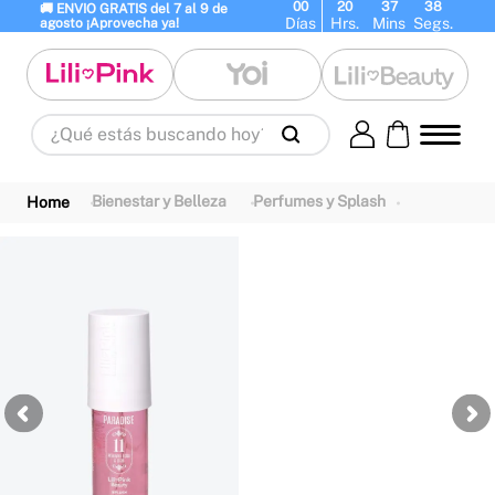
00
20
37
38
🚚 ENVIO GRATIS del 7 al 9 de 
Días
Hrs.
Mins
Segs.
agosto ¡Aprovecha ya!
¿Qué estás buscando hoy?
Términos Más Buscados
1
.
panty
2
.
brasier
3
.
vestidos baño
Bienestar y Belleza
Perfumes y Splash
4
.
termo
5
.
splashs
6
.
body
7
.
perfumes
8
.
perfume
9
.
termos
10
.
maletas