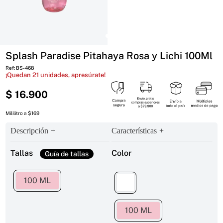
Splash Paradise Pitahaya Rosa y Lichi 100Ml
Ref
:
BS-468
¡Quedan
21
unidades, apresúrate!
$
16
.
900
Mililitro a $169
Descripción
Características
Tallas
Color
100 ML
100 ML