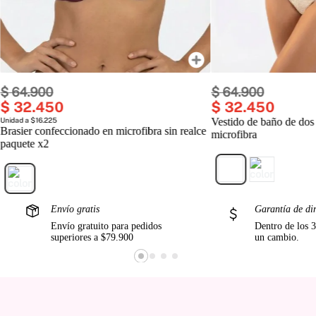
$
64
.
900
$
64
.
900
$
32
.
450
$
32
.
450
Unidad a $16.225
Vestido de baño de dos
Brasier confeccionado en microfibra sin realce
microfibra
paquete x2
Envío gratis
Garantía de di
Envío gratuito para pedidos
Dentro de los 3
superiores a $79.900
un cambio.