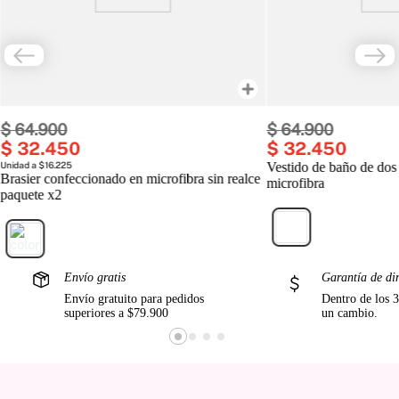
$
64
.
900
$
64
.
900
$
32
.
450
$
32
.
450
Unidad a $16.225
Vestido de baño de dos
Brasier confeccionado en microfibra sin realce
microfibra
paquete x2
Envío gratis
Garantía de di
Envío gratuito para pedidos
Dentro de los 3
superiores a $79.900
un cambio.