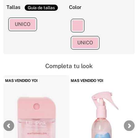
Tallas
Color
UNICO
UNICO
Completa tu look
MAS VENDIDO YOI
MAS VENDIDO YOI
MAS