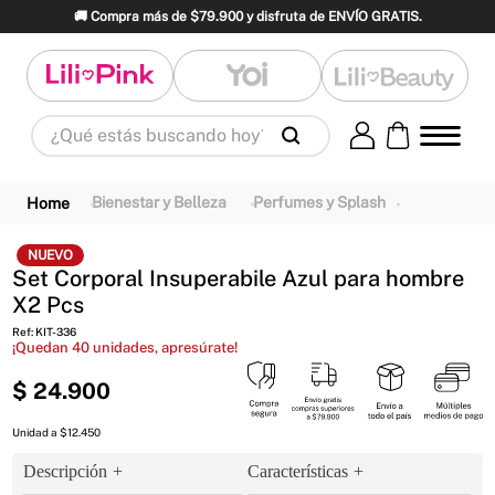
🚚 Compra más de $79.900 y disfruta de ENVÍO GRATIS.
¿Qué estás buscando hoy?
Términos Más Buscados
1
.
panty
2
.
brasier
3
.
vestidos baño
Bienestar y Belleza
Perfumes y Splash
4
.
termo
5
.
monster inc
6
.
splashs
NUEVO
Set Corporal Insuperabile Azul para hombre
7
.
body
8
.
perfumes
9
.
maletas
X2 Pcs
10
.
perfume
Ref
:
KIT-336
¡Quedan
40
unidades, apresúrate!
$
24
.
900
Unidad a $12.450
Descripción
Características