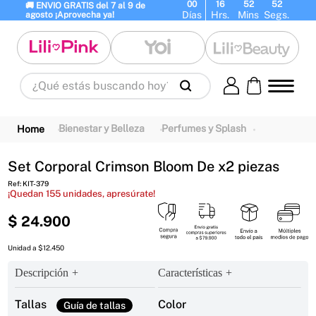
00
16
52
52
🚚 ENVIO GRATIS del 7 al 9 de 
Días
Hrs.
Mins
Segs.
agosto ¡Aprovecha ya!
¿Qué estás buscando hoy?
Términos Más Buscados
1
.
panty
2
.
brasier
3
.
vestidos baño
Bienestar y Belleza
Perfumes y Splash
4
.
termo
5
.
splashs
6
.
body
Set Corporal Crimson Bloom De x2 piezas
7
.
perfumes
8
.
perfume
9
.
termos
Ref
:
KIT-379
¡Quedan
155
unidades, apresúrate!
10
.
maletas
$
24
.
900
Unidad a $12.450
Descripción
Características
Tallas
Color