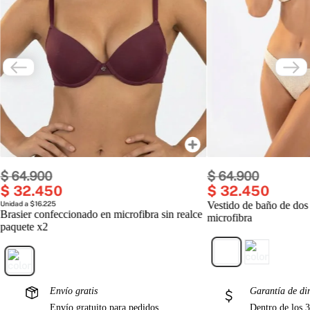
$
64
.
900
$
64
.
900
$
32
.
450
$
32
.
450
Unidad a $16.225
Vestido de baño de dos
Brasier confeccionado en microfibra sin realce
microfibra
paquete x2
Envío gratis
Garantía de di
Envío gratuito para pedidos
Dentro de los 3