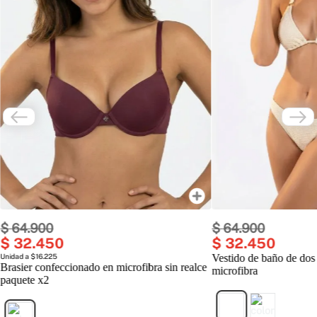
$
64
.
900
$
64
.
900
$
32
.
450
$
32
.
450
Unidad a $16.225
Vestido de baño de dos
Brasier confeccionado en microfibra sin realce
microfibra
paquete x2