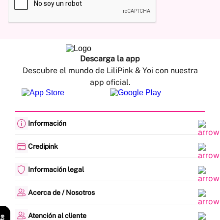
Descarga la app
Descubre el mundo de LiliPink & Yoi con nuestra
app oficial.
Información
Cambios y devoluciones
Política de envíos
Credipink
Guía de Tallas
Credipink
Centro de Ayuda
Paga aquí tu Credi-Pink
Información legal
Preguntas frecuentes
Actualización de datos
Actividades legales y promociones
Formato PQRSF
Política de tratamiento de datos personales
Acerca de / Nosotros
Encuesta de Satisfacción
Denuncias - Línea Ética
¿Quiénes somos?
Mapa del sitio
Nuestras tiendas
Atención al cliente