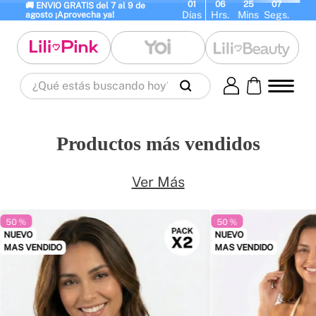
01
06
25
07
🚚 ENVIO GRATIS del 7 al 9 de 
Días
Hrs.
Mins
Segs.
agosto ¡Aprovecha ya!
¿Qué estás buscando hoy?
Términos Más Buscados
1
.
panty
2
.
brasier
3
.
vestidos baño
Productos más vendidos
4
.
termo
5
.
splashs
6
.
body
7
.
perfumes
8
.
perfume
9
.
termos
Ver Más
10
.
maletas
50 %
50 %
NUEVO
NUEVO
MAS VENDIDO
MAS VENDIDO