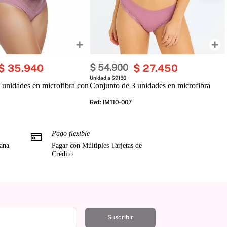
$
35
.
940
$
54
.
900
$
27
.
450
Unidad a $9150
 unidades en microfibra con
Conjunto de 3 unidades en microfibra
Ref
:
IM110-007
Pago flexible
mana
Pagar con Múltiples Tarjetas de
Crédito
Suscribir