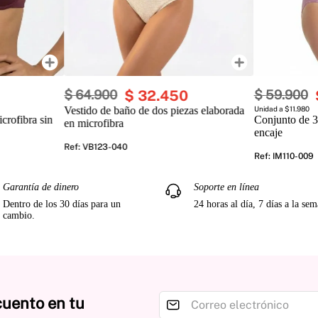
$
64
.
900
$
32
.
450
$
59
.
900
Vestido de baño de dos piezas elaborada
Unidad a $11.980
crofibra sin
Conjunto de 3
en microfibra
encaje
Ref
:
VB123-040
Ref
:
IM110-009
Garantía de dinero
Soporte en línea
Dentro de los 30 días para un
24 horas al día, 7 días a la se
cambio.
cuento en tu