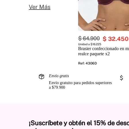
Ver Más
$
64
.
900
$
32
.
450
Unidad a $16.225
Brasier confeccionado en mi
realce paquete x2
Ref
:
4306D
Envío gratis
Envío gratuito para pedidos superiores
a $79.900
¡Suscríbete y obtén el 15% de des