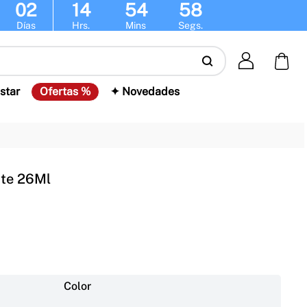
02
14
54
57
Días
Hrs.
Mins
Segs.
star
Ofertas %
✦ Novedades
nte 26Ml
Color