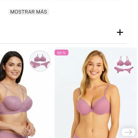
o Quiero!
¡Lo Quiero!
¡Lo Quiero!
onibilidad. El lote exacto se informa en el empaque del producto
MOSTRAR MÁS
ha de vencimiento o vida útil puede variar según el lote y la fecha de
entra claramente indicada en el empaque del producto entregado.
l empaque del producto junto con el país de expedición.
50 %