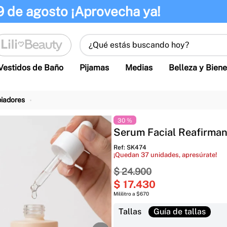
9 de agosto ¡Aprovecha ya!
¿Qué estás buscando hoy?
Vestidos de Baño
Pijamas
Medias
Belleza y Biene
piadores
30 %
Serum Facial Reafirma
Ref
:
SK474
¡Quedan
37
unidades, apresúrate!
$
24
.
900
$
17
.
430
Mililitro a $670
Tallas