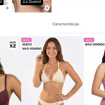
o!
¡Lo Quiero!
¡Lo Quiero!
¡L
conservación.
Lote producto:
Lote variable según disp
entregado.
Fecha de vencimiento o vida útil:
La fec
fabricación. Esta información se encu
El código de la NSO se encontrará en e
Características
50 %
40 %
NUEVO
MAS VENDIDO
MAS VENDIDO