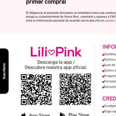
primer compra!
El diligenciar el presente formulario se entenderá como una conduc
otorga su consentimiento de forma libre, voluntaria y expresa a FA
trate su información personal de acuerdo con lo descrito en
nuestro 
INFO
Cambios
Política
Descarga la app /
Guía de 
Suscríbete
Descubre nuestra app oficial.
Centro 
Pregunt
Format
Encuest
CRED
Credipi
Paga aq