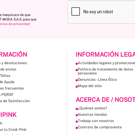
ta inequívoca de que
ST MODA S.A.S. para que
aviso de privacidad
RMACIÓN
INFORMACIÓN LEG
 y devoluciones
Actividades legales y promocion
 de envíos
Política de tratamiento de datos
personales
Tallas
Denuncias - Línea Ética
de Ayuda
Mapa del sitio
as frecuentes
o PQRSF
ACERCA DE / NOSO
a de Satisfacción
¿Quiénes somos?
IPINK
Nuestras tiendas
Trabaja con nosotros
nk
Contrato de compraventa
uí tu Credi-Pink