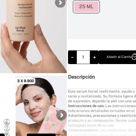
25 ML
－
＋
Añadir al Carrito
Descripción
3 X 9.900
3 X 9.900
3 X 9.900
TUS FAVORITOS
TUS FAV
Este serum facial reafirmante, ayuda a 
terso y revitalizado. Su fórmula ligera
de expresión, dejando la piel con una s
Instrucciones de uso:
Las instrucciones 
indicaciones detalladas incluidas en e
Advertencias, precauciones y restricci
producto y su composición. Revise cui
entregado antes de su uso.
Almacenamiento:
Las condiciones de a
recomendaciones específicas indicadas