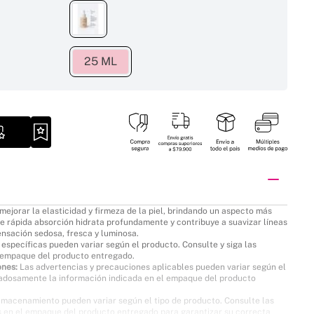
25 ML
50 %
ORITOS
mejorar la elasticidad y firmeza de la piel, brindando un aspecto más
 de rápida absorción hidrata profundamente y contribuye a suavizar líneas
ensación sedosa, fresca y luminosa.
específicas pueden variar según el producto. Consulte y siga las
l empaque del producto entregado.
ones:
Las advertencias y precauciones aplicables pueden variar según el
dadosamente la información indicada en el empaque del producto
lmacenamiento pueden variar según el tipo de producto. Consulte las
 en el empaque del producto entregado para garantizar su correcta