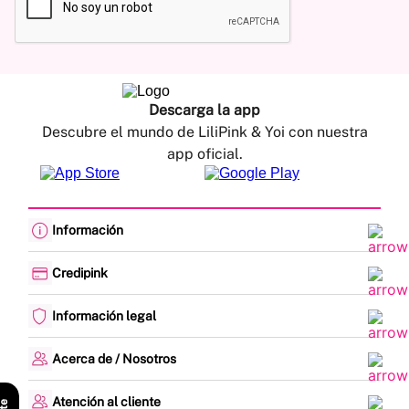
Descarga la app
Descubre el mundo de LiliPink & Yoi con nuestra
app oficial.
Información
Cambios y devoluciones
Política de envíos
Credipink
Guía de Tallas
Credipink
Centro de Ayuda
Paga aquí tu Credi-Pink
Información legal
Preguntas frecuentes
Actualización de datos
Actividades legales y promociones
Formato PQRSF
Política de tratamiento de datos personales
Acerca de / Nosotros
Encuesta de Satisfacción
Denuncias - Línea Ética
¿Quiénes somos?
Mapa del sitio
Nuestras tiendas
Atención al cliente