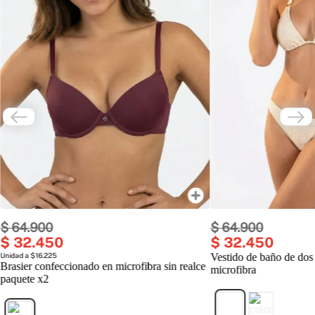
$
64
.
900
$
64
.
900
$
32
.
450
$
32
.
450
Unidad a $16.225
Vestido de baño de dos
Brasier confeccionado en microfibra sin realce
microfibra
paquete x2