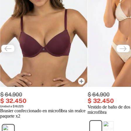
$
64
.
900
$
64
.
900
$
32
.
450
$
32
.
450
Unidad a $16.225
Vestido de baño de dos
Brasier confeccionado en microfibra sin realce
microfibra
paquete x2