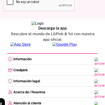
Descarga la app
Descubre el mundo de LiliPink & Yoi con nuestra
app oficial.
Información
Cambios y devoluciones
Política de envíos
Credipink
Guía de Tallas
Credipink
Centro de Ayuda
Paga aquí tu Credi-Pink
Información legal
Preguntas frecuentes
Actualización de datos
Actividades legales y promociones
Formato PQRSF
Política de tratamiento de datos personales
Acerca de / Nosotros
Encuesta de Satisfacción
Denuncias - Línea Ética
¿Quiénes somos?
Mapa del sitio
Nuestras tiendas
Atención al cliente