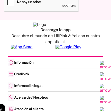
Descarga la app
Descubre el mundo de LiliPink & Yoi con nuestra
app oficial.
Información
Cambios y devoluciones
Política de envíos
Credipink
Guía de Tallas
Credipink
Centro de Ayuda
Paga aquí tu Credi-Pink
Información legal
Preguntas frecuentes
Actualización de datos
Actividades legales y promociones
Formato PQRSF
Política de tratamiento de datos personales
Acerca de / Nosotros
Encuesta de Satisfacción
Denuncias - Línea Ética
¿Quiénes somos?
Mapa del sitio
Nuestras tiendas
Atención al cliente