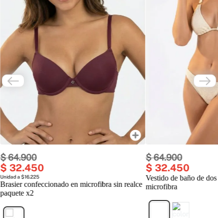
$
64
.
900
$
64
.
900
$
32
.
450
$
32
.
450
Unidad a $16.225
Vestido de baño de dos
Brasier confeccionado en microfibra sin realce
microfibra
paquete x2