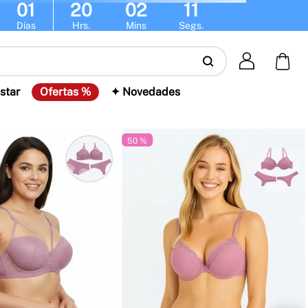
01
20
02
11
Días
Hrs.
Mins
Segs.
star
Ofertas %
✦ Novedades
50 %