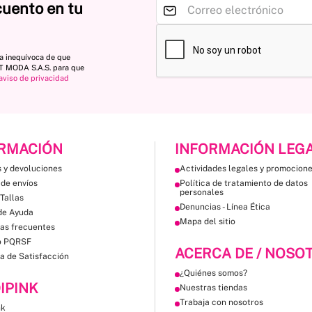
cuento en tu
ta inequívoca de que
ST MODA S.A.S. para que
aviso de privacidad
RMACIÓN
INFORMACIÓN LEG
 y devoluciones
Actividades legales y promocion
 de envíos
Política de tratamiento de datos
personales
Tallas
Denuncias - Línea Ética
de Ayuda
Mapa del sitio
as frecuentes
o PQRSF
ACERCA DE / NOSO
a de Satisfacción
¿Quiénes somos?
IPINK
Nuestras tiendas
Trabaja con nosotros
nk