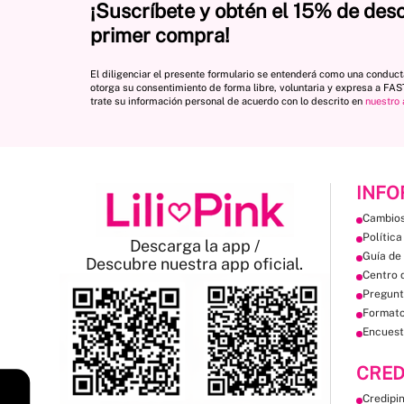
¡Suscríbete y obtén el 15% de des
primer compra!
El diligenciar el presente formulario se entenderá como una conduc
otorga su consentimiento de forma libre, voluntaria y expresa a FA
trate su información personal de acuerdo con lo descrito en
nuestro 
INFO
Cambios
Política
Descarga la app /
Guía de 
Descubre nuestra app oficial.
Centro 
Pregunt
Format
Encuest
CRED
Credipi