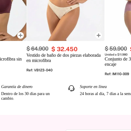
$
64
.
900
$
32
.
450
$
59
.
900
Vestido de baño de dos piezas elaborada
Unidad a $11.980
crofibra sin
Conjunto de 3
en microfibra
encaje
Ref
:
VB123-040
Ref
:
IM110-009
Garantía de dinero
Soporte en línea
Dentro de los 30 días para un
24 horas al día, 7 días a la se
cambio.