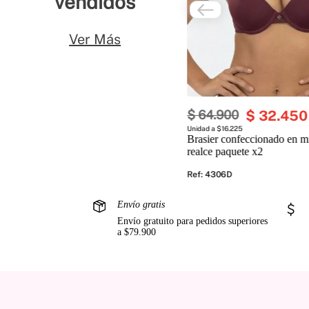
vendidos
Ver Más
$
64
.
900
$
32
.
450
Unidad a $16.225
Brasier confeccionado en mi
realce paquete x2
Ref
:
4306D
Envío gratis
Envío gratuito para pedidos superiores
a $79.900