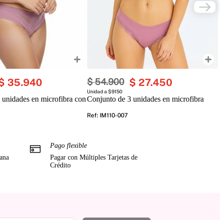
$
35
.
940
$
54
.
900
$
27
.
450
Unidad a $9150
 unidades en microfibra con
Conjunto de 3 unidades en microfibra
Ref
:
IM110-007
Pago flexible
mana
Pagar con Múltiples Tarjetas de
Crédito